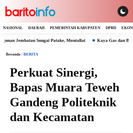
NASIONAL
DAERAH
PEMERINTAH KABUPATEN
DPRD
EKON
embatan Sungai Patake, Montallat
Kaya Gas dan Batu Bara 
Beranda
/
BERITA
Perkuat Sinergi,
Bapas Muara Teweh
Gandeng Politeknik
dan Kecamatan