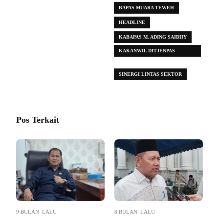
BAPAS MUARA TEWEH
HEADLINE
KABAPAS M. ADING SAIDHY
KAKANWIL DITJENPAS
KALTENG
SINERGI LINTAS SEKTOR
Pos Terkait
9 BULAN LALU
8 BULAN LALU