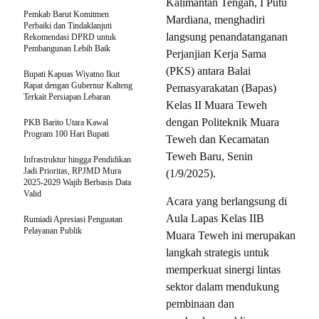
Kalimantan Tengah, I Putu
Pemkab Barut Komitmen
Mardiana, menghadiri
Perbaiki dan Tindaklanjuti
langsung penandatanganan
Rekomendasi DPRD untuk
Pembangunan Lebih Baik
Perjanjian Kerja Sama
(PKS) antara Balai
Bupati Kapuas Wiyatno Ikut
Rapat dengan Gubernur Kalteng
Pemasyarakatan (Bapas)
Terkait Persiapan Lebaran
Kelas II Muara Teweh
dengan Politeknik Muara
PKB Barito Utara Kawal
Program 100 Hari Bupati
Teweh dan Kecamatan
Teweh Baru, Senin
Infrastruktur hingga Pendidikan
Jadi Prioritas, RPJMD Mura
(1/9/2025).
2025-2029 Wajib Berbasis Data
Valid
Acara yang berlangsung di
Aula Lapas Kelas IIB
Rumiadi Apresiasi Penguatan
Pelayanan Publik
Muara Teweh ini merupakan
langkah strategis untuk
memperkuat sinergi lintas
sektor dalam mendukung
pembinaan dan