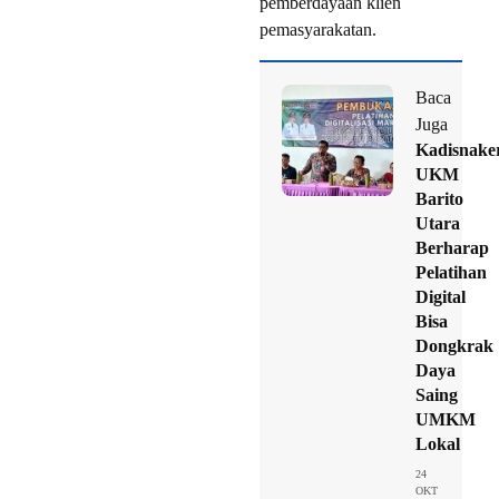
pemberdayaan klien
pemasyarakatan.
Baca
Juga
Kadisnake
UKM
Barito
Utara
Berharap
Pelatihan
Digital
Bisa
Dongkrak
Daya
Saing
UMKM
Lokal
24
OKT