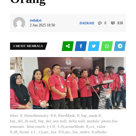
redaksi
0
838
DAERAH
2 Jun 2025 18:50
3 MENIT MEMBACA
filter: 0; fileterIntensity: 0.0; filterMask: 0; brp_mask:0;
brp_del_th:null; brp_del_sen:null; delta:null; module: photo;hw-
remosaic: false;touch: (-1.0, -1.0);sceneMode: 8;cct_value:
0;AI_Scene: (-1, -1);aec_lux: 0.0;aec_lux_index: 0;albedo: