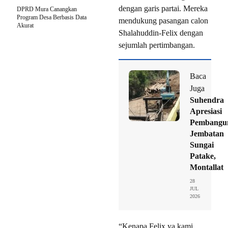
dengan garis partai. Mereka
DPRD Mura Canangkan
Program Desa Berbasis Data
mendukung pasangan calon
Akurat
Shalahuddin-Felix dengan
sejumlah pertimbangan.
Baca
Juga
Suhendra
Apresiasi
Pembangu
Jembatan
Sungai
Patake,
Montallat
28
JUL
2026
“Kenapa Felix ya kami