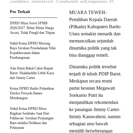
;confidence: ;motionLevel: -1;weatherinfo: null;temperature: 47;
Pos Terkait
MUARA TEWEH-
Pemilihan Kepala Daerah
DPRD Mura Sorot SPMB
(Pilkada) Kabupaten Barito
2026/2027: Bebie Minta Warga
Awasi, Tolak Pungli dan Titipan
Utara semakin menarik dan
memunculkan sejumlah
Wakil Ketua DPRD Murung
dinamika politik yang tak
Raya Serukan Peneladanan Nilai
Kepahlawanan dalam
bisa dianggap remeh.
Pembangunan
Dinamika politik tersebut
Adu Harta Bakal Calon Bupati
Barut: Shalahuddin Lebih Kaya
terjadi di tubuh PDIP Barut.
dari Jimmy Carter
Meskipun secara resmi
partai besutan Megawati
Ketua DPRD Hadiri Pelantikan
Direksi Perusda Batara
Soekarno Putri itu
Membangun
menjatuhkan rekomendasi
Wakil Ketua DPRD Mura
ke pasangan Jimmy Carter-
Bagikan Sembako Saat Hari
Inriaty Karawaheni, namun
Pahlawan: Serukan Perjuangan
Baru melalui Dedikasi dan
sebagian arus bawah
Pelayanan
memilih berseberangan