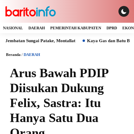
NASIONAL
DAERAH
PEMERINTAH KABUPATEN
DPRD
EKON
n Sungai Patake, Montallat
Kaya Gas dan Batu Bara Malah I
Beranda
/
DAERAH
Arus Bawah PDIP
Diisukan Dukung
Felix, Sastra: Itu
Hanya Satu Dua
Orang