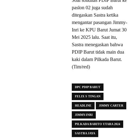
Soal soliditas PDIP Barut ke
paslon 02 juga sudah
ditegaskan Sastra ketika
mengantar pasangan Jimmy-
Inri ke KPU Barut Jumat 30
Mei 2025 lalu. Saat itu,
Sastra menegaskan bahwa
PDIP Barut tidak main dua
kaki dalam Pilkada Barut.
(Tim/red)
DPC PDIP BARUT
FELIX S TINGAN
HEADLINE
JIMMY CARTER
JIMMY-INRI
PILKADA BARITO UTARA 2024
SASTRA JAYA