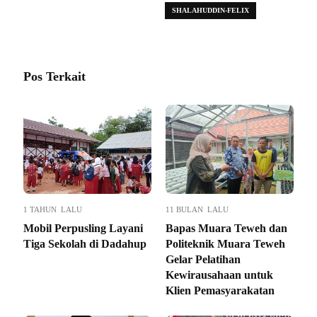
SHALAHUDDIN-FELIX
Pos Terkait
1 TAHUN LALU
11 BULAN LALU
Mobil Perpusling Layani
Bapas Muara Teweh dan
Tiga Sekolah di Dadahup
Politeknik Muara Teweh
Gelar Pelatihan
Kewirausahaan untuk
Klien Pemasyarakatan