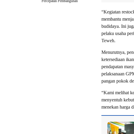
Percepatan Pembangunan
“Kegiatan restoc
membantu menjag
budidaya. Ini j
pelaku usaha per
Teweh.
Menurutnya, pene
ketersediaan ika
pendapatan masya
pelaksanaan GPM
pangan pokok de
“Kami melihat ke
menyentuh kebut
menekan harga da