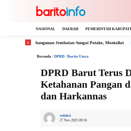
NASIONAL
DAERAH
PEMERINTAH KABUPAT
x
mbangunan Jembatan Sungai Patake, Montallat
Kaya Gas dan B
Beranda
/
DPRD
/
Barito Utara
DPRD Barut Terus D
Ketahanan Pangan d
dan Harkannas
redaksi
27 Nov 2025 09:16