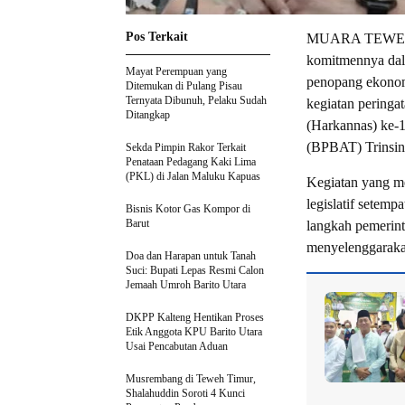
Pos Terkait
MUARA TEWEH – 
komitmennya dal
Mayat Perempuan yang
penopang ekonom
Ditemukan di Pulang Pisau
Ternyata Dibunuh, Pelaku Sudah
kegiatan peringa
Ditangkap
(Harkannas) ke-1
(BPBAT) Trinsin
Sekda Pimpin Rakor Terkait
Penataan Pedagang Kaki Lima
(PKL) di Jalan Maluku Kapuas
Kegiatan yang me
legislatif setem
Bisnis Kotor Gas Kompor di
Barut
langkah pemerint
menyelenggaraka
Doa dan Harapan untuk Tanah
Suci: Bupati Lepas Resmi Calon
Jemaah Umroh Barito Utara
DKPP Kalteng Hentikan Proses
Etik Anggota KPU Barito Utara
Usai Pencabutan Aduan
Musrembang di Teweh Timur,
Shalahuddin Soroti 4 Kunci