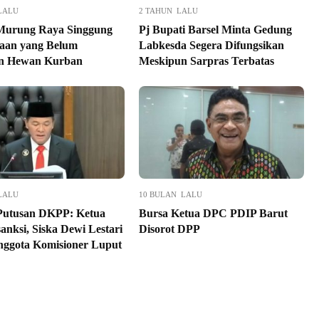
LALU
2 TAHUN LALU
Murung Raya Singgung
Pj Bupati Barsel Minta Gedung
aan yang Belum
Labkesda Segera Difungsikan
an Hewan Kurban
Meskipun Sarpras Terbatas
LALU
10 BULAN LALU
Putusan DKPP: Ketua
Bursa Ketua DPC PDIP Barut
anksi, Siska Dewi Lestari
Disorot DPP
nggota Komisioner Luput