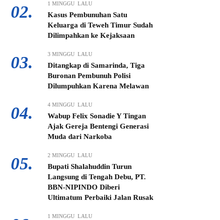
1 MINGGU LALU
02.
Kasus Pembunuhan Satu
Keluarga di Teweh Timur Sudah
Dilimpahkan ke Kejaksaan
3 MINGGU LALU
03.
Ditangkap di Samarinda, Tiga
Buronan Pembunuh Polisi
Dilumpuhkan Karena Melawan
4 MINGGU LALU
04.
Wabup Felix Sonadie Y Tingan
Ajak Gereja Bentengi Generasi
Muda dari Narkoba
2 MINGGU LALU
05.
Bupati Shalahuddin Turun
Langsung di Tengah Debu, PT.
BBN-NIPINDO Diberi
Ultimatum Perbaiki Jalan Rusak
1 MINGGU LALU