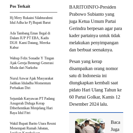
Pos Terkait
BARITOINFO-Presiden
Prabowo Subianto yang
Hj Mery Rukaini Silahturahmi
juga Ketua Umum Partai
Idul Adha ke Pj Bupati Barut
Gerindra berpesan agar para
Ada Tambang Emas Ilegal di
kader partainya untuk tidak
Dalam IUP PT EBA, Kadis
melakukan penyimpangan
DLH: Kami Datang, Mereka
Kabur
dan berbuat seenaknya.
Wabup Felix Sonadie Y Tingan
Pesan yang kerap
Ajak Gereja Bentengi Generasi
Muda dari Narkoba
disampaikan orang nomor
satu di Indonesia ini
Nurul Anwar Ajak Masyarakat
diungkapkan kembali saat
Jadikan Iduladha Momentum
Perbaikan Diri
pidato Hari Ulang Tahun ke
60 Partai Golkar, Kamis 12
Sejumlah Karyawan PT Padang
Anugerah Diduga Kerap
Desember 2024 lalu.
Diberhentikan Menjelang Hari
Raya Idul Fitri
Baca
Wakil Bupati Barito Utara Resmi
Menempati Rumah Jabatan,
Juga