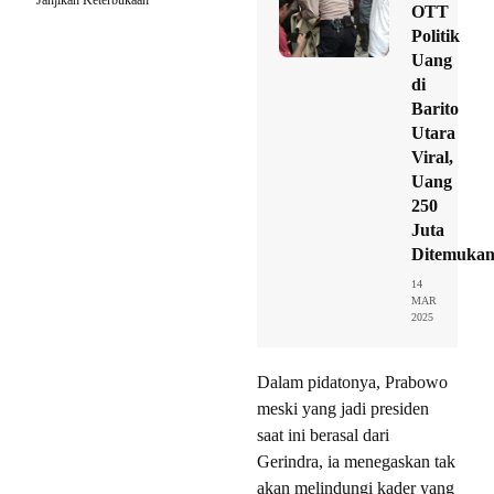
Janjikan Keterbukaan
OTT
Politik
Uang
di
Barito
Utara
Viral,
Uang
250
Juta
Ditemuka
14
MAR
2025
Dalam pidatonya, Prabowo
meski yang jadi presiden
saat ini berasal dari
Gerindra, ia menegaskan tak
akan melindungi kader yang