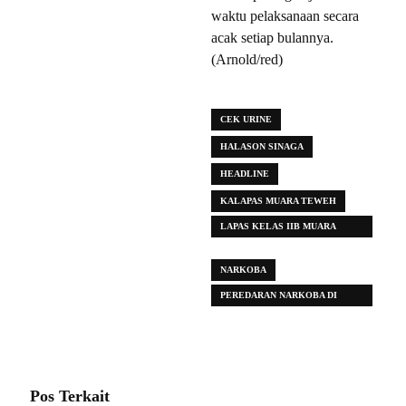
waktu pelaksanaan secara
acak setiap bulannya.
(Arnold/red)
CEK URINE
HALASON SINAGA
HEADLINE
KALAPAS MUARA TEWEH
LAPAS KELAS IIB MUARA
TEWEH
NARKOBA
PEREDARAN NARKOBA DI
BARUT
Pos Terkait