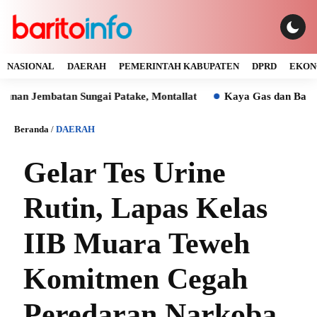
NASIONAL
DAERAH
PEMERINTAH KABUPATEN
DPRD
EKON
atan Sungai Patake, Montallat
Kaya Gas dan Batu Bara Mal
Beranda
/
DAERAH
Gelar Tes Urine
Rutin, Lapas Kelas
IIB Muara Teweh
Komitmen Cegah
Peredaran Narkoba