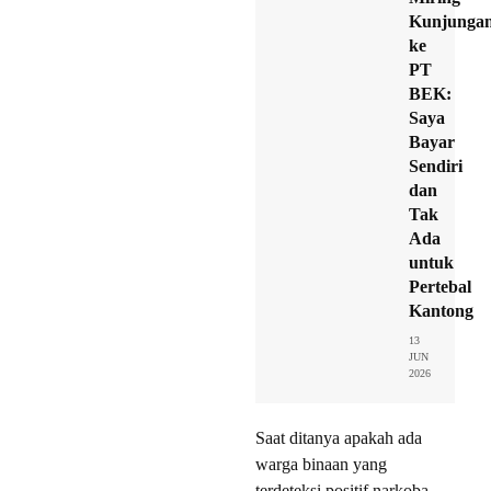
Kunjunga
ke
PT
BEK:
Saya
Bayar
Sendiri
dan
Tak
Ada
untuk
Pertebal
Kantong
13
JUN
2026
Saat ditanya apakah ada
warga binaan yang
terdeteksi positif narkoba,