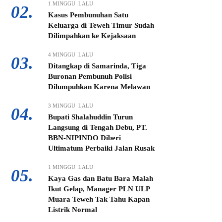
1 MINGGU LALU
02.
Kasus Pembunuhan Satu
Keluarga di Teweh Timur Sudah
Dilimpahkan ke Kejaksaan
4 MINGGU LALU
03.
Ditangkap di Samarinda, Tiga
Buronan Pembunuh Polisi
Dilumpuhkan Karena Melawan
3 MINGGU LALU
04.
Bupati Shalahuddin Turun
Langsung di Tengah Debu, PT.
BBN-NIPINDO Diberi
Ultimatum Perbaiki Jalan Rusak
1 MINGGU LALU
05.
Kaya Gas dan Batu Bara Malah
Ikut Gelap, Manager PLN ULP
Muara Teweh Tak Tahu Kapan
Listrik Normal