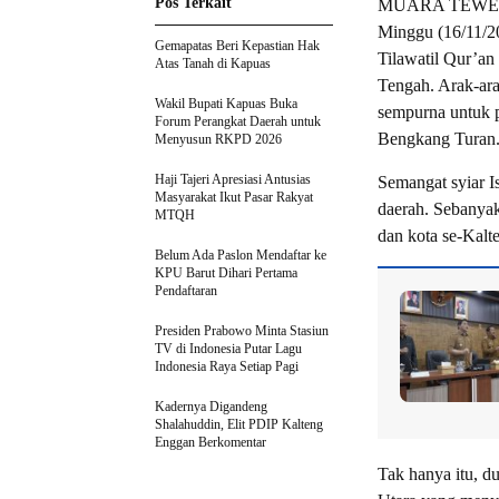
Pos Terkait
MUARA TEWEH – 
Minggu (16/11/2
Gemapatas Beri Kepastian Hak
Tilawatil Qur’a
Atas Tanah di Kapuas
Tengah. Arak-ar
Wakil Bupati Kapuas Buka
sempurna untuk p
Forum Perangkat Daerah untuk
Bengkang Turan
Menyusun RKPD 2026
Haji Tajeri Apresiasi Antusias
Semangat syiar Is
Masyarakat Ikut Pasar Rakyat
daerah. Sebanyak
MTQH
dan kota se-Kalt
Belum Ada Paslon Mendaftar ke
KPU Barut Dihari Pertama
Pendaftaran
Presiden Prabowo Minta Stasiun
TV di Indonesia Putar Lagu
Indonesia Raya Setiap Pagi
Kadernya Digandeng
Shalahuddin, Elit PDIP Kalteng
Enggan Berkomentar
Tak hanya itu, d