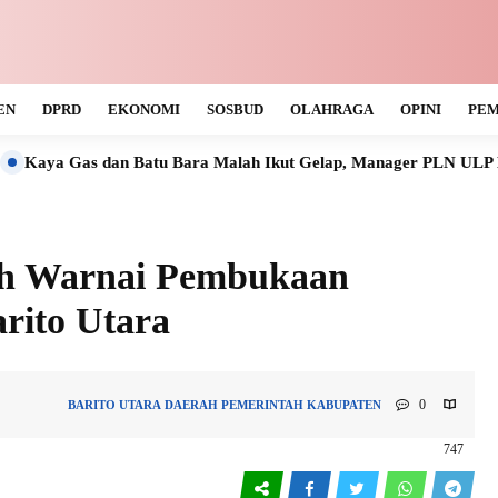
EN
DPRD
EKONOMI
SOSBUD
OLAHRAGA
OPINI
PEM
an Batu Bara Malah Ikut Gelap, Manager PLN ULP Muara Teweh T
ah Warnai Pembukaan
rito Utara
0
BARITO UTARA
DAERAH
PEMERINTAH KABUPATEN
747