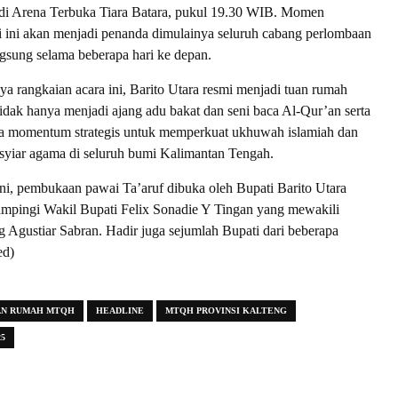
 Arena Terbuka Tiara Batara, pukul 19.30 WIB. Momen
 ini akan menjadi penanda dimulainya seluruh cabang perlombaan
gsung selama beberapa hari ke depan.
a rangkaian acara ini, Barito Utara resmi menjadi tuan rumah
tidak hanya menjadi ajang adu bakat dan seni baca Al-Qur’an serta
uga momentum strategis untuk memperkuat ukhuwah islamiah dan
yiar agama di seluruh bumi Kalimantan Tengah.
ni, pembukaan pawai Ta’aruf dibuka oleh Bupati Barito Utara
ampingi Wakil Bupati Felix Sonadie Y Tingan yang mewakili
 Agustiar Sabran. Hadir juga sejumlah Bupati dari beberapa
ed)
AN RUMAH MTQH
HEADLINE
MTQH PROVINSI KALTENG
5