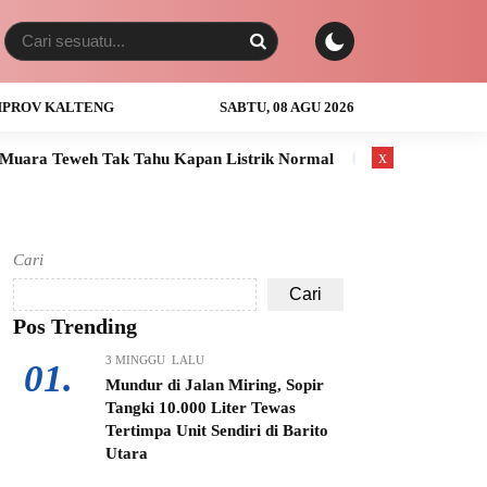
PROV KALTENG
SABTU, 08 AGU 2026
x
ak Tahu Kapan Listrik Normal
Anak Usia 3 Tahun Tewas Teng
Cari
Cari
Pos Trending
3 MINGGU LALU
01.
Mundur di Jalan Miring, Sopir
Tangki 10.000 Liter Tewas
Tertimpa Unit Sendiri di Barito
Utara