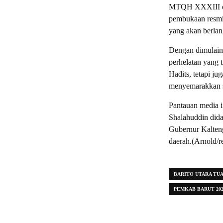
MTQH XXXIII di
pembukaan resmi
yang akan berlan
Dengan dimulainy
perhelatan yang 
Hadits, tetapi j
menyemarakkan s
Pantauan media i
Shalahuddin did
Gubernur Kalteng
daerah.(Arnold/r
BARITO UTARA TU
PEMKAB BARUT 202