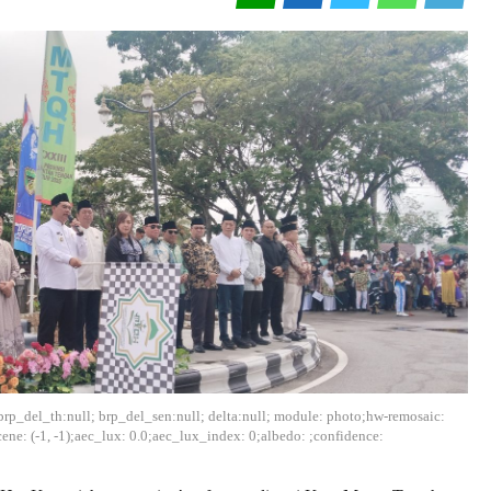
:0; brp_del_th:null; brp_del_sen:null; delta:null; module: photo;hw-remosaic:
cene: (-1, -1);aec_lux: 0.0;aec_lux_index: 0;albedo: ;confidence: