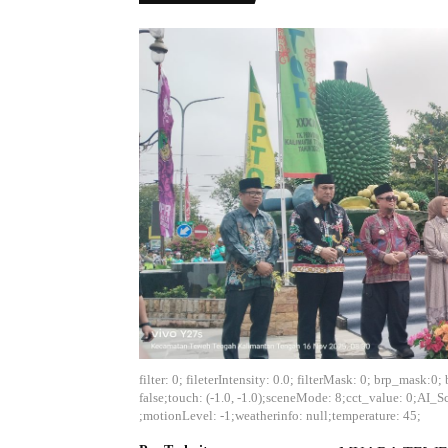
filter: 0; fileterIntensity: 0.0; filterMask: 0; brp_mask
false;touch: (-1.0, -1.0);sceneMode: 8;cct_value: 0;AI_S
;motionLevel: -1;weatherinfo: null;temperature: 45;