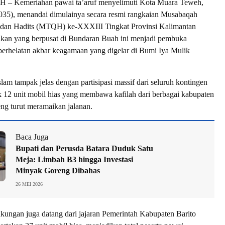
Kemeriahan pawai ta’aruf menyelimuti Kota Muara Teweh,
035), menandai dimulainya secara resmi rangkaian Musabaqah
n dan Hadits (MTQH) ke-XXXIII Tingkat Provinsi Kalimantan
akan yang berpusat di Bundaran Buah ini menjadi pembuka
erhelatan akbar keagamaan yang digelar di Bumi Iya Mulik
.
lam tampak jelas dengan partisipasi massif dari seluruh kontingen
 12 unit mobil hias yang membawa kafilah dari berbagai kabupaten
eng turut meramaikan jalanan.
Baca Juga
Bupati dan Perusda Batara Duduk Satu
Meja: Limbah B3 hingga Investasi
Minyak Goreng Dibahas
26 MEI 2026
ukungan juga datang dari jajaran Pemerintah Kabupaten Barito