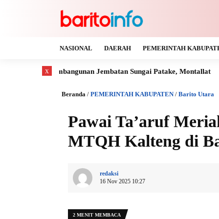
NASIONAL
DAERAH
PEMERINTAH KABUPAT
x
 Pembangunan Jembatan Sungai Patake, Montallat
Kaya Gas d
Beranda
/
PEMERINTAH KABUPATEN
/
Barito Utara
Pawai Ta’aruf Meri
MTQH Kalteng di Ba
redaksi
16 Nov 2025 10:27
2 MENIT MEMBACA