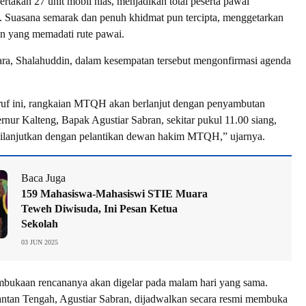
rtakan 27 unit mobil hias, menjadikan total peserta pawai
. Suasana semarak dan penuh khidmat pun tercipta, menggetarkan
on yang memadati rute pawai.
ara, Shalahuddin, dalam kesempatan tersebut mengonfirmasi agenda
ruf ini, rangkaian MTQH akan berlanjut dengan penyambutan
nur Kalteng, Bapak Agustiar Sabran, sekitar pukul 11.00 siang,
ilanjutkan dengan pelantikan dewan hakim MTQH,” ujarnya.
Baca Juga
159 Mahasiswa-Mahasiswi STIE Muara
Teweh Diwisuda, Ini Pesan Ketua
Sekolah
03 JUN 2025
mbukaan rencananya akan digelar pada malam hari yang sama.
ntan Tengah, Agustiar Sabran, dijadwalkan secara resmi membuka