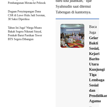
baru kita jalankan,” ujar
Pembangunan Merata ke Pelosok
Syahnudin saat ditemui
Dugaan Penyimpangan Dana
Tabengan di kantornya.
CSR di Luwe Hulu Jadi Sorotan,
30 Saksi Diperiksa
Baca
Tahun Ini Juga! Warga Muara
Bakah Segera Nikmati Sinyal,
Juga
Pemkab Barut Pastikan Tower
Gelar
BTS Segera Dibangun
Bakti
Sosial,
Kejari
Barito
Utara
Kunjungi
Tiga
Lembaga
Sosial
dan
Pendidika
Agama