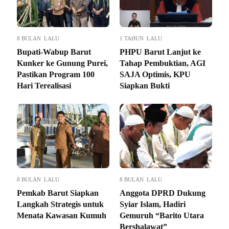
8 BULAN LALU
1 TAHUN LALU
Bupati-Wabup Barut
PHPU Barut Lanjut ke
Kunker ke Gunung Purei,
Tahap Pembuktian, AGI
Pastikan Program 100
SAJA Optimis, KPU
Hari Terealisasi
Siapkan Bukti
8 BULAN LALU
8 BULAN LALU
Pemkab Barut Siapkan
Anggota DPRD Dukung
Langkah Strategis untuk
Syiar Islam, Hadiri
Menata Kawasan Kumuh
Gemuruh “Barito Utara
Bershalawat”