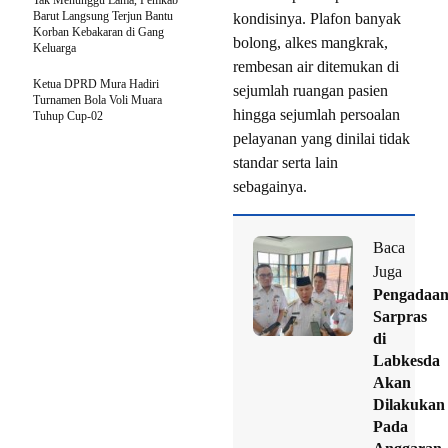
Tak Menunggu Lama, Pemkab
Barut Langsung Terjun Bantu
kondisinya. Plafon banyak
Korban Kebakaran di Gang
bolong, alkes mangkrak,
Keluarga
rembesan air ditemukan di
Ketua DPRD Mura Hadiri
sejumlah ruangan pasien
Turnamen Bola Voli Muara
hingga sejumlah persoalan
Tuhup Cup-02
pelayanan yang dinilai tidak
standar serta lain
sebagainya.
Baca
Juga
Pengadaa
Sarpras
di
Labkesda
Akan
Dilakukan
Pada