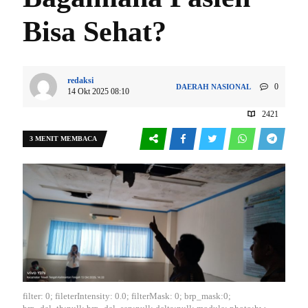
Bisa Sehat?
redaksi
0
DAERAH
NASIONAL
14 Okt 2025 08:10
2421
3 MENIT MEMBACA
filter: 0; fileterIntensity: 0.0; filterMask: 0; brp_mask:0;