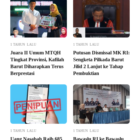
1 TAHUN LALU
1 TAHUN LALU
Juara II Umum MTQH
Putusan Dismissal MK RI:
Tingkat Provinsi, Kafilah
Sengketa Pilkada Barut
Barut Diharapkan Terus
Jilid 2 Lanjut ke Tahap
Berprestasi
Pembuktian
1 TAHUN LALU
1 TAHUN LALU
Uang Nasabah Raib 685
Bawaslu RI ke Bawaslu