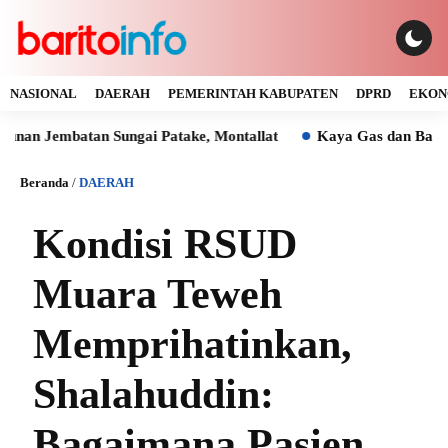
NASIONAL
DAERAH
PEMERINTAH KABUPATEN
DPRD
EKON
atan Sungai Patake, Montallat
Kaya Gas dan Batu Bara Mala
Beranda
/
DAERAH
Kondisi RSUD
Muara Teweh
Memprihatinkan,
Shalahuddin:
Bagaimana Pasien