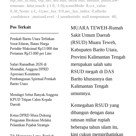
brp_del_th:null; brp_del_sen:null; delta:null; module: photo;hw-
remosaic: false;touch: (-1.0, -1.0);sceneMode: 8;cct_value:
0;AI_Scene: (-1, -1);aec_lux: 0.0;aec_lux_index: 0;albedo:
;confidence: ;motionLevel: -1;weatherinfo: null;temperature: 40;
Pos Terkait
MUARA TEWEH-Rumah
Sakit Umum Daerah
Pemkab Barito Utara Terbitkan
(RSUD) Muara Teweh,
Surat Edaran, Batasi Harga
Pertalite Maksimal Rp13.000 dan
Kabupaten Barito Utara,
Pertamax Rp15.000 per Liter
Provinsi Kalimantan Tengah
merupakan salah satu
Safari Ramadhan 2026 di
Montallat, Anggota DPRD
RSUD megah di DAS
Apresiasi Komitmen
Barito khususnya dan
Pembangunan Spiritual Pemkab
Barito Utara
Kalimantan Tengah
umumnya.
Mendagri Sebut Banyak Anggota
KPUD Titipan Calon Kepala
Daerah
Kemegahan RSUD yang
dibangun dengan dana
Ketua DPRD Mura Dukung
ratusan miliar rupiah
Penguatan Birokrasi Melalui
Pelantikan Pejabat Strategis
beberapa tahun silam itu,
kini cukup memprihatinkan