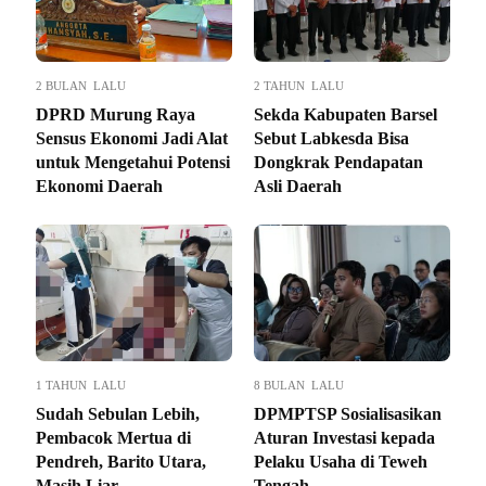
2 BULAN LALU
2 TAHUN LALU
DPRD Murung Raya
Sekda Kabupaten Barsel
Sensus Ekonomi Jadi Alat
Sebut Labkesda Bisa
untuk Mengetahui Potensi
Dongkrak Pendapatan
Ekonomi Daerah
Asli Daerah
1 TAHUN LALU
8 BULAN LALU
Sudah Sebulan Lebih,
DPMPTSP Sosialisasikan
Pembacok Mertua di
Aturan Investasi kepada
Pendreh, Barito Utara,
Pelaku Usaha di Teweh
Masih Liar
Tengah