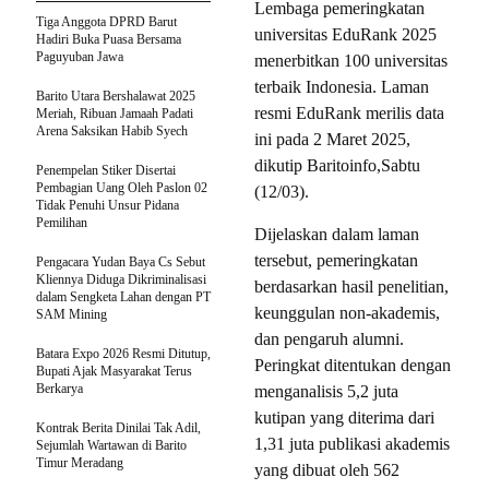
Lembaga pemeringkatan
Tiga Anggota DPRD Barut
universitas EduRank 2025
Hadiri Buka Puasa Bersama
Paguyuban Jawa
menerbitkan 100 universitas
terbaik Indonesia. Laman
Barito Utara Bershalawat 2025
resmi EduRank merilis data
Meriah, Ribuan Jamaah Padati
Arena Saksikan Habib Syech
ini pada 2 Maret 2025,
dikutip Baritoinfo,Sabtu
Penempelan Stiker Disertai
Pembagian Uang Oleh Paslon 02
(12/03).
Tidak Penuhi Unsur Pidana
Pemilihan
Dijelaskan dalam laman
tersebut, pemeringkatan
Pengacara Yudan Baya Cs Sebut
Kliennya Diduga Dikriminalisasi
berdasarkan hasil penelitian,
dalam Sengketa Lahan dengan PT
keunggulan non-akademis,
SAM Mining
dan pengaruh alumni.
Batara Expo 2026 Resmi Ditutup,
Peringkat ditentukan dengan
Bupati Ajak Masyarakat Terus
Berkarya
menganalisis 5,2 juta
kutipan yang diterima dari
Kontrak Berita Dinilai Tak Adil,
1,31 juta publikasi akademis
Sejumlah Wartawan di Barito
Timur Meradang
yang dibuat oleh 562