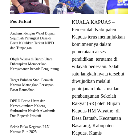
Pos Terkait
KUALA KAPUAS –
Pemerintah Kabupaten
Audiensi dengan Wakil Bupati,
Kapuas terus menunjukkan
Sejumlah Perangkat Desa di
Barut Keluhkan Terkait NIPD
komitmennya dalam
dan Tunjangan
pemerataan akses
pendidikan, terutama di
Objek Wisata di Barito Utara
Diharapkan Memberikan
wilayah pedesaan. Salah
Kenyamanan kepada Pengunjung
satu langkah nyata tersebut
Target Puluhan Stan, Pemkab
diwujudkan melalui
Kapuas Matangkan Persiapan
peninjauan lokasi usulan
Pasar Ramadhan
pembangunan Sekolah
DPRD Barito Utara dan
Rakyat (SR) oleh Bupati
Kemenkumham Kalteng
Kapuas HM Wiyatno, di
Sinkronkan Naskah Akademik
Dua Raperda Inisiatif
Desa Batuah, Kecamatan
Basarang, Kabupaten
Sekda Buka Kegiatan PLN
Kapuas Run 2025
Kapuas, Kamis