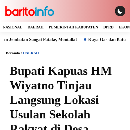
NASIONAL
DAERAH
PEMERINTAH KABUPATEN
DPRD
EKON
tan Sungai Patake, Montallat
Kaya Gas dan Batu Bara Malah
Beranda
/
DAERAH
Bupati Kapuas HM
Wiyatno Tinjau
Langsung Lokasi
Usulan Sekolah
Rakyat di Desa