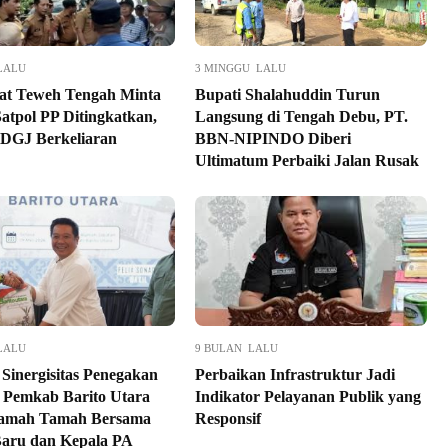
LALU
3 MINGGU LALU
at Teweh Tengah Minta
Bupati Shalahuddin Turun
Satpol PP Ditingkatkan,
Langsung di Tengah Debu, PT.
ODGJ Berkeliaran
BBN-NIPINDO Diberi
Ultimatum Perbaiki Jalan Rusak
LALU
9 BULAN LALU
 Sinergisitas Penegakan
Perbaikan Infrastruktur Jadi
Pemkab Barito Utara
Indikator Pelayanan Publik yang
Ramah Tamah Bersama
Responsif
Baru dan Kepala PA