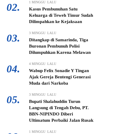
1 MINGGU LALU
02.
Kasus Pembunuhan Satu
Keluarga di Teweh Timur Sudah
Dilimpahkan ke Kejaksaan
3 MINGGU LALU
03.
Ditangkap di Samarinda, Tiga
Buronan Pembunuh Polisi
Dilumpuhkan Karena Melawan
4 MINGGU LALU
04.
Wabup Felix Sonadie Y Tingan
Ajak Gereja Bentengi Generasi
Muda dari Narkoba
3 MINGGU LALU
05.
Bupati Shalahuddin Turun
Langsung di Tengah Debu, PT.
BBN-NIPINDO Diberi
Ultimatum Perbaiki Jalan Rusak
1 MINGGU LALU