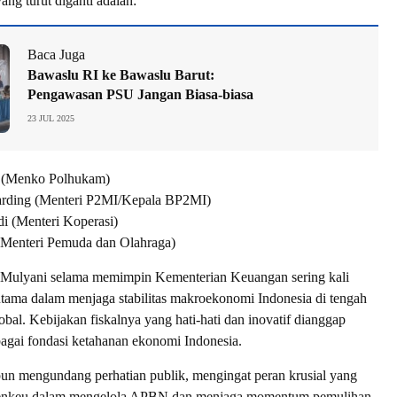
ang turut diganti adalah:
Baca Juga
Bawaslu RI ke Bawaslu Barut:
Pengawasan PSU Jangan Biasa-biasa
23 JUL 2025
 (Menko Polhukam)
arding (Menteri P2MI/Kepala BP2MI)
di (Menteri Koperasi)
 (Menteri Pemuda dan Olahraga)
i Mulyani selama memimpin Kementerian Keuangan sering kali
rutama dalam menjaga stabilitas makroekonomi Indonesia di tengah
lobal. Kebijakan fiskalnya yang hati-hati dan inovatif dianggap
agai fondasi ketahanan ekonomi Indonesia.
pun mengundang perhatian publik, mengingat peran krusial yang
enkeu dalam mengelola APBN dan menjaga momentum pemulihan