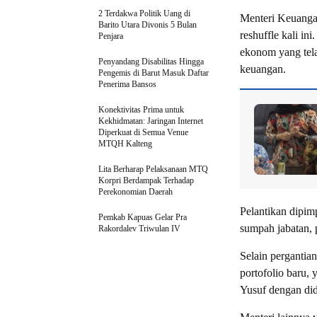
2 Terdakwa Politik Uang di
Menteri Keuangan
Barito Utara Divonis 5 Bulan
reshuffle kali in
Penjara
ekonom yang tela
Penyandang Disabilitas Hingga
keuangan.
Pengemis di Barut Masuk Daftar
Penerima Bansos
Konektivitas Prima untuk
Kekhidmatan: Jaringan Internet
Diperkuat di Semua Venue
MTQH Kalteng
Lita Berharap Pelaksanaan MTQ
Korpri Berdampak Terhadap
Perekonomian Daerah
Pelantikan dipi
Pemkab Kapuas Gelar Pra
sumpah jabatan, 
Rakordalev Triwulan IV
Selain pergantia
portofolio baru,
Yusuf dengan di