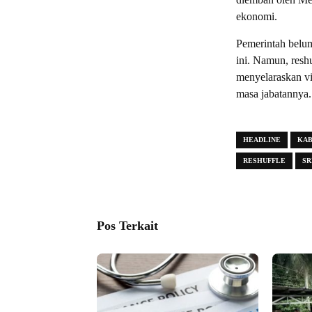
ekonomi.
Pemerintah belum
ini. Namun, reshu
menyelaraskan vi
masa jabatannya
HEADLINE
KAB
RESHUFFLE
SR
Pos Terkait