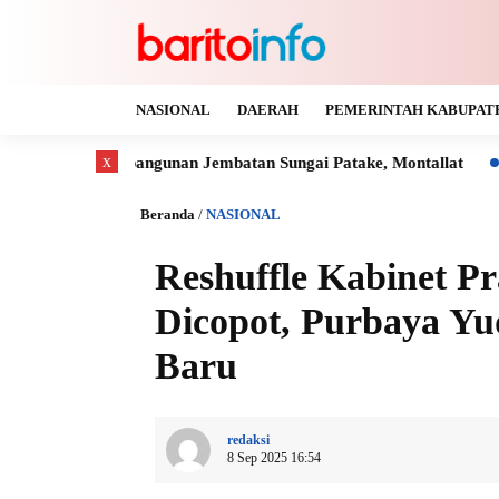
NASIONAL
DAERAH
PEMERINTAH KABUPAT
x
mbangunan Jembatan Sungai Patake, Montallat
Kaya Gas dan 
Beranda
/
NASIONAL
Reshuffle Kabinet P
Dicopot, Purbaya Y
Baru
redaksi
8 Sep 2025 16:54