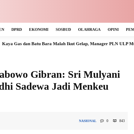
EN
DPRD
EKONOMI
SOSBUD
OLAHRAGA
OPINI
PEM
Batu Bara Malah Ikut Gelap, Manager PLN ULP Muara Teweh Tak 
rabowo Gibran: Sri Mulyani
udhi Sadewa Jadi Menkeu
0
843
NASIONAL