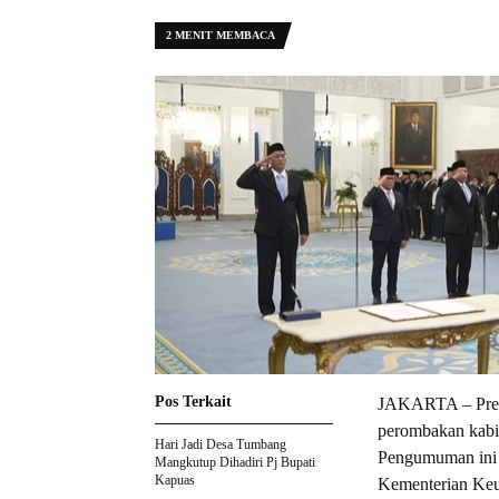
2 MENIT MEMBACA
Pos Terkait
JAKARTA – Presi
perombakan kabine
Hari Jadi Desa Tumbang
Pengumuman ini 
Mangkutup Dihadiri Pj Bupati
Kapuas
Kementerian Keua