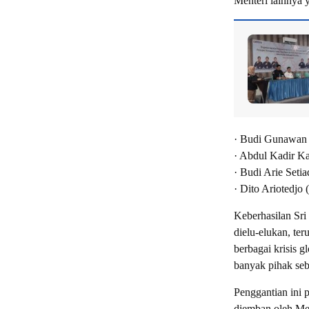
Menteri lainnya y
· Budi Gunawan
· Abdul Kadir K
· Budi Arie Setia
· Dito Ariotedjo
Keberhasilan Sr
dielu-elukan, te
berbagai krisis g
banyak pihak seb
Penggantian ini 
diemban oleh M