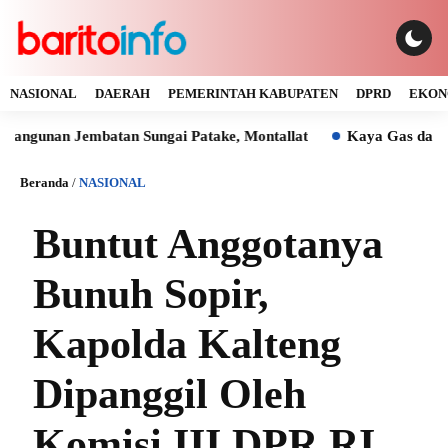
NASIONAL
DAERAH
PEMERINTAH KABUPATEN
DPRD
EKON
n Jembatan Sungai Patake, Montallat
Kaya Gas dan Batu Bar
Beranda
/
NASIONAL
Buntut Anggotanya
Bunuh Sopir,
Kapolda Kalteng
Dipanggil Oleh
Komisi III DPR RI