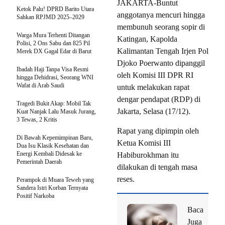
JAKARTA-Buntut
Ketok Palu! DPRD Barito Utara
anggotanya mencuri hingga
Sahkan RPJMD 2025–2029
membunuh seorang sopir di
Warga Mura Terhenti Ditangan
Katingan, Kapolda
Polisi, 2 Ons Sabu dan 825 Pil
Kalimantan Tengah Irjen Pol
Merek DX Gagal Edar di Barut
Djoko Poerwanto dipanggil
Ibadah Haji Tanpa Visa Resmi
oleh Komisi III DPR RI
hingga Dehidrasi, Seorang WNI
Wafat di Arab Saudi
untuk melakukan rapat
dengar pendapat (RDP) di
Tragedi Bukit Akap: Mobil Tak
Jakarta, Selasa (17/12).
Kuat Nanjak Lalu Masuk Jurang,
3 Tewas, 2 Kritis
Rapat yang dipimpin oleh
Di Bawah Kepemimpinan Baru,
Ketua Komisi III
Dua Isu Klasik Kesehatan dan
Energi Kembali Didesak ke
Habiburokhman itu
Pemerintah Daerah
dilakukan di tengah masa
reses.
Perampok di Muara Teweh yang
Sandera Istri Korban Ternyata
Positif Narkoba
Baca
Juga