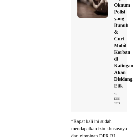
Oknum
Polisi
yang
Bunuh
&
Curi
Mobil
Korban
di
Katingan
Akan
Disidang
Etik
16
DES
2024
“Rapat kali ini sudah
mendapatkan izin khususnya
dari pimpinan DPR RI