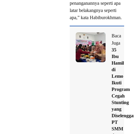
penanganannya seperti apa
latar belakangnya seperti
apa,” kata Habiburokhman.
Baca
Juga
35
Ibu
Hamil
di
Lemo
Ikuti
Program
Cegah
Stunting
yang
Diselengg
PT
SMM