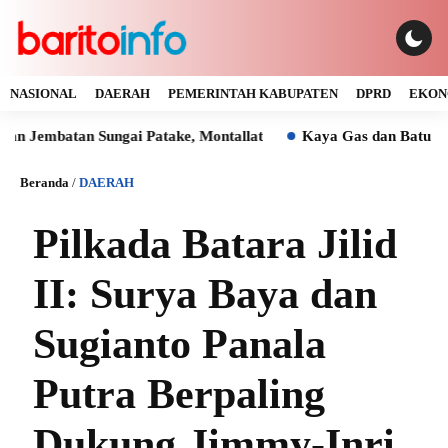
NASIONAL
DAERAH
PEMERINTAH KABUPATEN
DPRD
EKON
atan Sungai Patake, Montallat
Kaya Gas dan Batu Bara Mal
Beranda
/
DAERAH
Pilkada Batara Jilid
II: Surya Baya dan
Sugianto Panala
Putra Berpaling
Dukung Jimmy-Inri