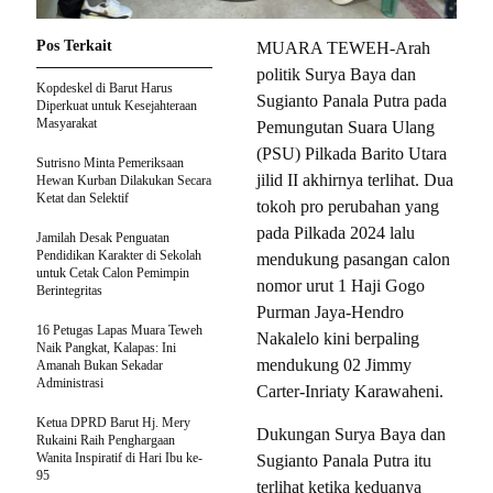
Pos Terkait
MUARA TEWEH-Arah
politik Surya Baya dan
Kopdeskel di Barut Harus
Sugianto Panala Putra pada
Diperkuat untuk Kesejahteraan
Masyarakat
Pemungutan Suara Ulang
(PSU) Pilkada Barito Utara
Sutrisno Minta Pemeriksaan
jilid II akhirnya terlihat. Dua
Hewan Kurban Dilakukan Secara
Ketat dan Selektif
tokoh pro perubahan yang
pada Pilkada 2024 lalu
Jamilah Desak Penguatan
Pendidikan Karakter di Sekolah
mendukung pasangan calon
untuk Cetak Calon Pemimpin
nomor urut 1 Haji Gogo
Berintegritas
Purman Jaya-Hendro
16 Petugas Lapas Muara Teweh
Nakalelo kini berpaling
Naik Pangkat, Kalapas: Ini
mendukung 02 Jimmy
Amanah Bukan Sekadar
Administrasi
Carter-Inriaty Karawaheni.
Ketua DPRD Barut Hj. Mery
Dukungan Surya Baya dan
Rukaini Raih Penghargaan
Wanita Inspiratif di Hari Ibu ke-
Sugianto Panala Putra itu
95
terlihat ketika keduanya