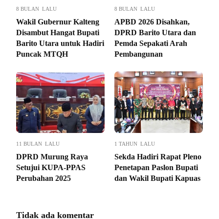
8 BULAN LALU
8 BULAN LALU
Wakil Gubernur Kalteng
APBD 2026 Disahkan,
Disambut Hangat Bupati
DPRD Barito Utara dan
Barito Utara untuk Hadiri
Pemda Sepakati Arah
Puncak MTQH
Pembangunan
11 BULAN LALU
1 TAHUN LALU
DPRD Murung Raya
Sekda Hadiri Rapat Pleno
Setujui KUPA-PPAS
Penetapan Paslon Bupati
Perubahan 2025
dan Wakil Bupati Kapuas
Tidak ada komentar