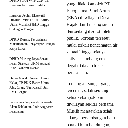
DPRD Soroti WTP 2024 dan
yang dilakukan oleh PT
Evaluasi Kebijakan Publik
Energitama Bumi Arum
Raperda Usulan Eksekutif
(EBA) di wilayah Desa
Disorot Fraksi DPRD Barito
Hajak dan Trinsing sudah
Utara, Mulai RPJMD hingga
Cadangan Pangan
dan sedang disoroti oleh
publik. Sorotan tersebut
DPRD Dorong Perusahaan
Maksimalkan Penyerapan Tenaga
mulai terkait pencemaran air
Kerja Lokal
sungai hingga adanya
aktivitas tambang emas
DPRD Murung Raya Soroti
Peran Strategis UKM sebagai
ilegal di dalam lokasi
Pilar Ekonomi Daerah
perusahaan.
Demo Masak Dimsum Daun
Kelor, TP-PKK Barito Utara
Tentang air sungai yang
Ajak Orang Tua Kreatif Beri
tercemar, salah seorang
PMT Bergizi
ketua kelompok tani
Pengadaan Sarpras di Labkesda
diwilayah sekitar bernama
Akan Dilakukan Pada Anggaran
Muslih mengatakan sejak
Perubahan
adanya pertambangan batu
bara di hulu bendungan,