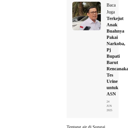
Baca
Juga
Terkejut
Anak
Buahnya
Pakai
Narkoba,
Pj
Bupati
Barut
Rencanak
Tes
Urine
untuk
ASN
24
JUN
2025
Tentang air di Sungai