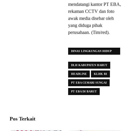
mendatangi kantor PT EBA,
rekaman CCTV dan foto
awak media disebar oleh
yang diduga pihak
perusahaan. (Tim/red).
DINAS LINGKUNGAN HIDUP
PROVINSI KALTENG
DLH KABUPATEN BARUT
HEADLINE
KLHK RI
PT EBA CEMARI SUNGAI
PT EBA DI BARUT
Pos Terkait