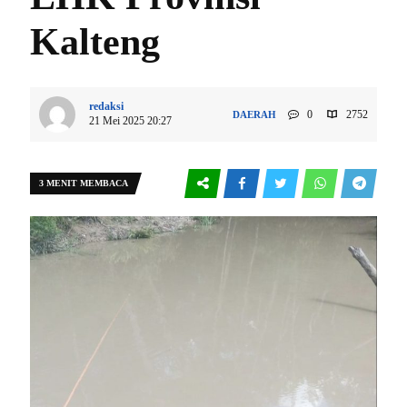
Kalteng
redaksi
0
2752
DAERAH
21 Mei 2025 20:27
3 MENIT MEMBACA