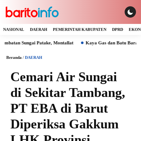
NASIONAL
DAERAH
PEMERINTAH KABUPATEN
DPRD
EKON
gai Patake, Montallat
Kaya Gas dan Batu Bara Malah Ikut 
Beranda
/
DAERAH
Cemari Air Sungai
di Sekitar Tambang,
PT EBA di Barut
Diperiksa Gakkum
LHK Provinsi