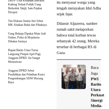
DKPP Usut Kelalaian Bawaslu
itu menyasar warga yang
Kalteng Terkait Politik Uang
tengah merayakan Idul Adha
Berkedok Takjil, Satu Pejabat
Dicopot
sejak fajar.
Tim Hukum Jimmy-Inri Sebut
Dilansir Aljazeera, sumber
MK Abaikan Bukti dari Pihaknya
rumah sakit melaporkan
Uang Belanja Dipakai Main Judi
bahwa total korban tewas
Online, Polisi di Mojokerto
sebanyak 42 orang. Mereka
Dibakar Istrinya
tersebar di berbagai RS di
Bupati Barito Utara Turun
Gaza.
Langsung Pimpin Apel Pagi,
Anggota DPRD: Ini Sangat
Memotivasi
Baca
Anggota DPRD Sebut
Juga
Pendidikan dan Pelatihan Kunci
Pengembangan SDM Murung
PWI
Raya
Barito
Utara
Perkuat
Sinergi
Media-