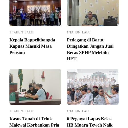
1 TAHUN LALU
1 TAHUN LALU
Kepala Bappelitbangda
Pedagang di Barut
Kapuas Masuki Masa
Diingatkan Jangan Jual
Pensiun
Beras SPHP Melebihi
HET
1 TAHUN LALU
1 TAHUN LALU
Kasus Tanah di Teluk
6 Pegawai Lapas Kelas
Malewai Korbankan Pria
IIB Muara Teweh Naik