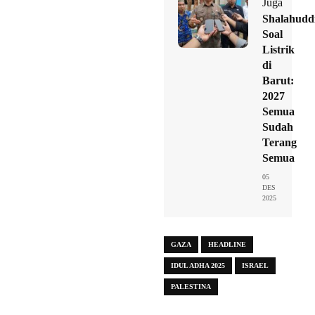
Juga
Shalahudd
Soal
Listrik
di
Barut:
2027
Semua
Sudah
Terang
Semua
05
DES
2025
GAZA
HEADLINE
IDUL ADHA 2025
ISRAEL
PALESTINA