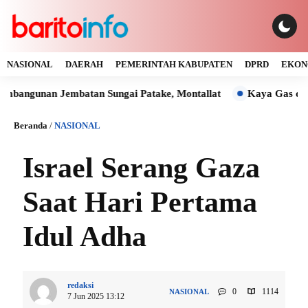
NASIONAL
DAERAH
PEMERINTAH KABUPATEN
DPRD
EKON
unan Jembatan Sungai Patake, Montallat
Kaya Gas dan Batu 
Beranda
/
NASIONAL
Israel Serang Gaza
Saat Hari Pertama
Idul Adha
redaksi
0
1114
NASIONAL
7 Jun 2025 13:12