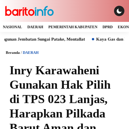
NASIONAL
DAERAH
PEMERINTAH KABUPATEN
DPRD
EKON
Jembatan Sungai Patake, Montallat
Kaya Gas dan Batu Bara 
Beranda
/
DAERAH
Inry Karawaheni
Gunakan Hak Pilih
di TPS 023 Lanjas,
Harapkan Pilkada
Barut Aman dan