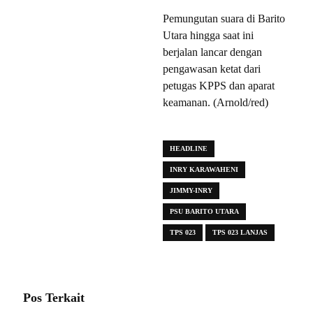
Pemungutan suara di Barito
Utara hingga saat ini
berjalan lancar dengan
pengawasan ketat dari
petugas KPPS dan aparat
keamanan. (Arnold/red)
HEADLINE
INRY KARAWAHENI
JIMMY-INRY
PSU BARITO UTARA
TPS 023
TPS 023 LANJAS
Pos Terkait