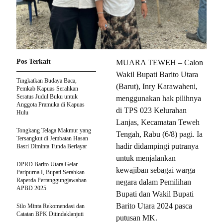
Pos Terkait
MUARA TEWEH – Calon
Wakil Bupati Barito Utara
Tingkatkan Budaya Baca,
(Barut), Inry Karawaheni,
Pemkab Kapuas Serahkan
Seratus Judul Buku untuk
menggunakan hak pilihnya
Anggota Pramuka di Kapuas
di TPS 023 Kelurahan
Hulu
Lanjas, Kecamatan Teweh
Tongkang Telaga Makmur yang
Tengah, Rabu (6/8) pagi. Ia
Tersangkut di Jembatan Hasan
hadir didampingi putranya
Basri Diminta Tunda Berlayar
untuk menjalankan
DPRD Barito Utara Gelar
kewajiban sebagai warga
Paripurna I, Bupati Serahkan
Raperda Pertanggungjawaban
negara dalam Pemilihan
APBD 2025
Bupati dan Wakil Bupati
Barito Utara 2024 pasca
Silo Minta Rekomendasi dan
Catatan BPK Ditindaklanjuti
putusan MK.