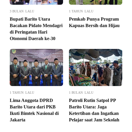
3 BULAN LALU
1 TAHUN LALU
Bupati Barito Utara
Pemkab Punya Program
Bacakan Pidato Mendagri
Kapuas Bersih dan Hijau
di Peringatan Hari
Otonomi Daerah ke-30
1 TAHUN LALU
1 BULAN LALU
Lima Anggota DPRD
Patroli Rutin Satpol PP
Barito Utara dari PKB
Barito Utara: Jaga
Ikuti Bimtek Nasional di
Ketertiban dan Ingatkan
Jakarta
Pelajar saat Jam Sekolah