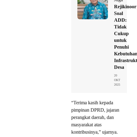
Rejikinoor
Soal
ADD:
Tidak
Cukup
untuk
Penuhi
Kebutuha
Infrastruk
Desa
20
OKT
2025
“Terima kasih kepada
pimpinan DPRD, jajaran
perangkat daerah, dan
masyarakat atas
kontribusinya,” ujarnya.