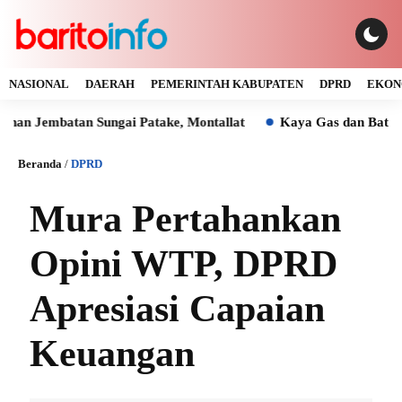
NASIONAL
DAERAH
PEMERINTAH KABUPATEN
DPRD
EKON
mbatan Sungai Patake, Montallat
Kaya Gas dan Batu Bara M
Beranda
/
DPRD
Mura Pertahankan
Opini WTP, DPRD
Apresiasi Capaian
Keuangan