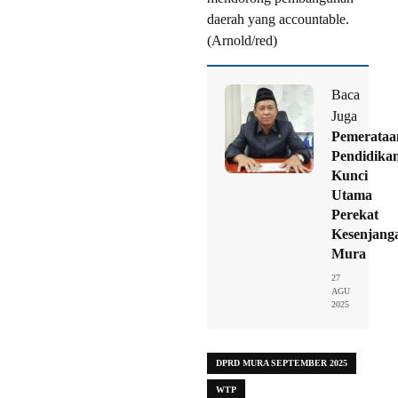
daerah yang accountable.
(Arnold/red)
Baca
Juga
Pemerataa
Pendidika
Kunci
Utama
Perekat
Kesenjang
Mura
27
AGU
2025
DPRD MURA SEPTEMBER 2025
WTP