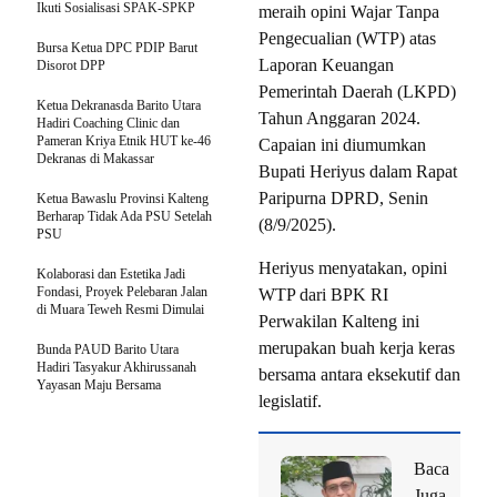
Ikuti Sosialisasi SPAK-SPKP
meraih opini Wajar Tanpa
Pengecualian (WTP) atas
Bursa Ketua DPC PDIP Barut
Laporan Keuangan
Disorot DPP
Pemerintah Daerah (LKPD)
Ketua Dekranasda Barito Utara
Tahun Anggaran 2024.
Hadiri Coaching Clinic dan
Pameran Kriya Etnik HUT ke-46
Capaian ini diumumkan
Dekranas di Makassar
Bupati Heriyus dalam Rapat
Paripurna DPRD, Senin
Ketua Bawaslu Provinsi Kalteng
Berharap Tidak Ada PSU Setelah
(8/9/2025).
PSU
Heriyus menyatakan, opini
Kolaborasi dan Estetika Jadi
Fondasi, Proyek Pelebaran Jalan
WTP dari BPK RI
di Muara Teweh Resmi Dimulai
Perwakilan Kalteng ini
merupakan buah kerja keras
Bunda PAUD Barito Utara
Hadiri Tasyakur Akhirussanah
bersama antara eksekutif dan
Yayasan Maju Bersama
legislatif.
Baca
Juga