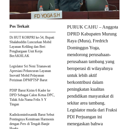
Pos Terkait
PURUK CAHU – Anggota
DPRD Kabupaten Murung
Di HUT KORPRI ke-54, Bupati
Raya (Mura), Fredrich
Shalahuddin Luncurkan Mobil
Layanan Keliling dan Beri
Dominggus Yoga,
Penghargaan Unit Kerja
mendorong perusahaan-
BerAKHLAK
perusahaan tambang yang
Legislator Sri Neni Trianawati
beroperasi di wilayahnya
Apresiasi Peluncuran Layanan
untuk lebih aktif
Inovatif Mobil Pelayanan
Perizinan DPMPTSP Barut
berkontribusi dalam
peningkatan kualitas
PDIP Barut Kirim 6 Kader ke
DPD Sebagai Calon Ketua DPC,
pendidikan masyarakat di
Tidak Ada Nama Felix S Y
sekitar area tambang.
Tingan
Legislator muda dari Fraksi
Kadiskominfosantik Barut Sebut
PDI Perjuangan ini
Pentingnya Kemitraan Harmonis
menegaskan bahwa
dengan Pers di Tengah Banjir
Hoaks