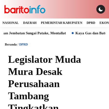
NASIONAL
DAERAH
PEMERINTAH KABUPATEN
DPRD
EKON
atan Sungai Patake, Montallat
Kaya Gas dan Batu Bara Mala
Beranda
/
DPRD
Legislator Muda
Mura Desak
Perusahaan
Tambang
Tingkatkan