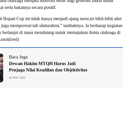
rana olahraga menjadi motivasi besar bagi generasi muda untuk
 serta bakatnya secara positif.
 Bupati Cup ini tidak hanya menjadi ajang mencari bibit-bibit atlet
pi juga mempererat tali silaturahmi,” tambahnya. Ia berharap kegiatan
us berlanjut di masa mendatang untuk memajukan dunia olahraga di
rnold/red)
Baca Juga
Dewan Hakim MTQH Harus Jadi
Penjaga Nilai Keadilan dan Objektivitas
16 NOV 2025