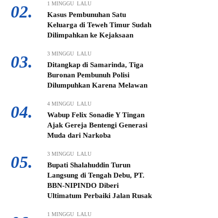
1 MINGGU LALU
02.
Kasus Pembunuhan Satu
Keluarga di Teweh Timur Sudah
Dilimpahkan ke Kejaksaan
3 MINGGU LALU
03.
Ditangkap di Samarinda, Tiga
Buronan Pembunuh Polisi
Dilumpuhkan Karena Melawan
4 MINGGU LALU
04.
Wabup Felix Sonadie Y Tingan
Ajak Gereja Bentengi Generasi
Muda dari Narkoba
3 MINGGU LALU
05.
Bupati Shalahuddin Turun
Langsung di Tengah Debu, PT.
BBN-NIPINDO Diberi
Ultimatum Perbaiki Jalan Rusak
1 MINGGU LALU