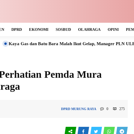
EN
DPRD
EKONOMI
SOSBUD
OLAHRAGA
OPINI
PEM
dan Batu Bara Malah Ikut Gelap, Manager PLN ULP Muara Teweh 
i Perhatian Pemda Mura
hraga
0
275
DPRD
MURUNG RAYA