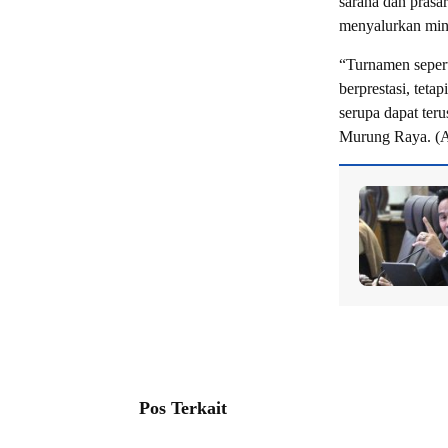
sarana dan prasa
menyalurkan minat
“Turnamen seperti
berprestasi, teta
serupa dapat ter
Murung Raya. (A
Pos Terkait