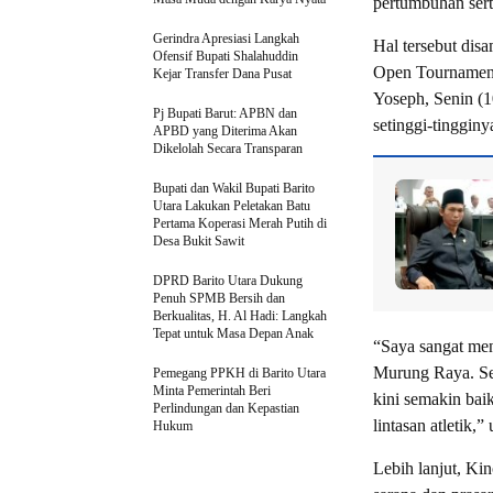
pertumbuhan sert
Gerindra Apresiasi Langkah
Hal tersebut di
Ofensif Bupati Shalahuddin
Open Tournament 
Kejar Transfer Dana Pusat
Yoseph, Senin (1
Pj Bupati Barut: APBN dan
setinggi-tingginy
APBD yang Diterima Akan
Dikelolah Secara Transparan
Bupati dan Wakil Bupati Barito
Utara Lakukan Peletakan Batu
Pertama Koperasi Merah Putih di
Desa Bukit Sawit
DPRD Barito Utara Dukung
Penuh SPMB Bersih dan
Berkualitas, H. Al Hadi: Langkah
Tepat untuk Masa Depan Anak
“Saya sangat men
Murung Raya. Sep
Pemegang PPKH di Barito Utara
Minta Pemerintah Beri
kini semakin ba
Perlindungan dan Kepastian
lintasan atletik,”
Hukum
Lebih lanjut, Ki