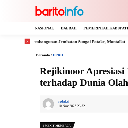
NASIONAL
DAERAH
PEMERINTAH KABUPAT
x
i Pembangunan Jembatan Sungai Patake, Montallat
Kaya Gas 
Beranda
/
DPRD
Rejikinoor Apresias
terhadap Dunia Ola
redaksi
10 Nov 2025 23:52
1 MENIT MEMBACA