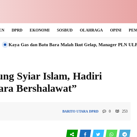
EN
DPRD
EKONOMI
SOSBUD
OLAHRAGA
OPINI
PEM
n Batu Bara Malah Ikut Gelap, Manager PLN ULP Muara Teweh Ta
g Syiar Islam, Hadiri
ara Bershalawat”
0
253
BARITO UTARA
DPRD