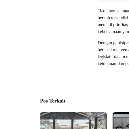
“Kolaborasi antar
berkah tersendi
menjadi priorita
kebersamaan yang
Dengan partisipa
berhasil menyema
legislatif dalam
ketuhanan dan pe
Pos Terkait