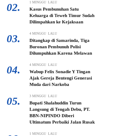
1 MINGGU LALU
02.
Kasus Pembunuhan Satu
Keluarga di Teweh Timur Sudah
Dilimpahkan ke Kejaksaan
4 MINGGU LALU
03.
Ditangkap di Samarinda, Tiga
Buronan Pembunuh Polisi
Dilumpuhkan Karena Melawan
4 MINGGU LALU
04.
Wabup Felix Sonadie Y Tingan
Ajak Gereja Bentengi Generasi
Muda dari Narkoba
3 MINGGU LALU
05.
Bupati Shalahuddin Turun
Langsung di Tengah Debu, PT.
BBN-NIPINDO Diberi
Ultimatum Perbaiki Jalan Rusak
1 MINGGU LALU