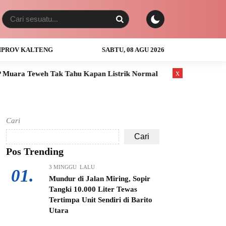
PROV KALTENG
SABTU, 08 AGU 2026
x
k Tahu Kapan Listrik Normal
Anak Usia 3 Tahun Tewas Tengg
Cari
Cari
Pos Trending
3 MINGGU LALU
01.
Mundur di Jalan Miring, Sopir
Tangki 10.000 Liter Tewas
Tertimpa Unit Sendiri di Barito
Utara