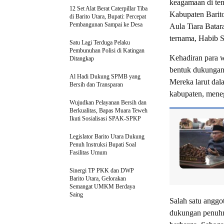
keagamaan di te
12 Set Alat Berat Caterpillar Tiba
Kabupaten Barito
di Barito Utara, Bupati: Percepat
Pembangunan Sampai ke Desa
Aula Tiara Batar
ternama, Habib S
Satu Lagi Terduga Pelaku
Pembunuhan Polisi di Katingan
Kehadiran para w
Ditangkap
bentuk dukungan 
Al Hadi Dukung SPMB yang
Mereka larut dal
Bersih dan Transparan
kabupaten, mene
Wujudkan Pelayanan Bersih dan
Berkualitas, Bapas Muara Teweh
Ikuti Sosialisasi SPAK-SPKP
Legislator Barito Utara Dukung
Penuh Instruksi Bupati Soal
Fasilitas Umum
Sinergi TP PKK dan DWP
Barito Utara, Gelorakan
Semangat UMKM Berdaya
Saing
Salah satu anggo
dukungan penuhnya