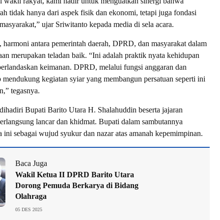
i wakil rakyat, kami hadir untuk menguatkan sinergi bahwa
 tidak hanya dari aspek fisik dan ekonomi, tetapi juga fondasi
masyarakat,” ujar Sriwitanto kepada media di sela acara.
 harmoni antara pemerintah daerah, DPRD, dan masyarakat dalam
an merupakan teladan baik. “Ini adalah praktik nyata kehidupan
berlandaskan keimanan. DPRD, melalui fungsi anggaran dan
 mendukung kegiatan syiar yang membangun persatuan seperti ini
n,” tegasnya.
dihadiri Bupati Barito Utara H. Shalahuddin beserta jajaran
erlangsung lancar dan khidmat. Bupati dalam sambutannya
 ini sebagai wujud syukur dan nazar atas amanah kepemimpinan.
Baca Juga
Wakil Ketua II DPRD Barito Utara
Dorong Pemuda Berkarya di Bidang
Olahraga
05 DES 2025