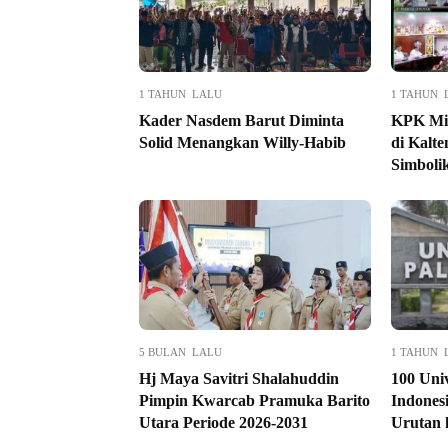
1 TAHUN LALU
1 TAHUN 
Kader Nasdem Barut Diminta
KPK Min
Solid Menangkan Willy-Habib
di Kalt
Simboli
5 BULAN LALU
1 TAHUN 
Hj Maya Savitri Shalahuddin
100 Univ
Pimpin Kwarcab Pramuka Barito
Indones
Utara Periode 2026-2031
Urutan 