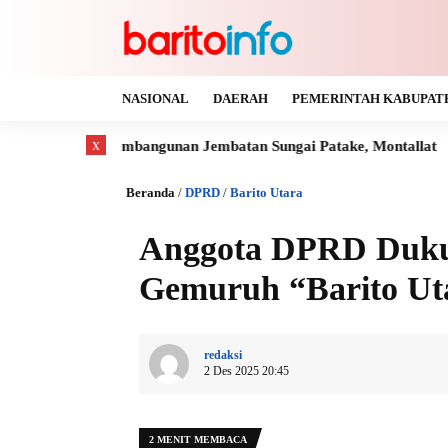
NASIONAL
DAERAH
PEMERINTAH KABUPAT
x
Pembangunan Jembatan Sungai Patake, Montallat
Kaya Gas da
Beranda
/
DPRD
/
Barito Utara
Anggota DPRD Dukun
Gemuruh “Barito Ut
redaksi
2 Des 2025 20:45
2 MENIT MEMBACA