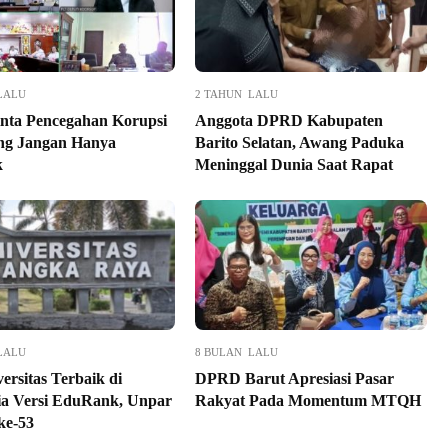
LALU
2 TAHUN LALU
ta Pencegahan Korupsi
Anggota DPRD Kabupaten
eng Jangan Hanya
Barito Selatan, Awang Paduka
k
Meninggal Dunia Saat Rapat
LALU
8 BULAN LALU
ersitas Terbaik di
DPRD Barut Apresiasi Pasar
ia Versi EduRank, Unpar
Rakyat Pada Momentum MTQH
ke-53