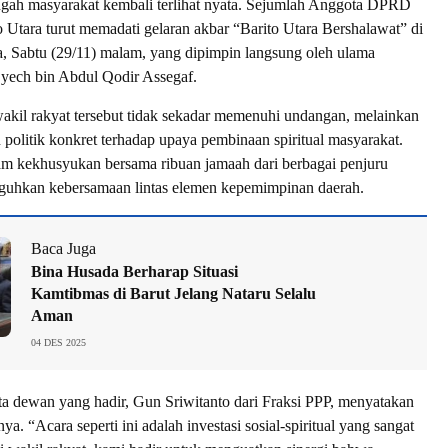
ngah masyarakat kembali terlihat nyata. Sejumlah Anggota DPRD
 Utara turut memadati gelaran akbar “Barito Utara Bershalawat” di
a, Sabtu (29/11) malam, yang dipimpin langsung oleh ulama
yech bin Abdul Qodir Assegaf.
akil rakyat tersebut tidak sekadar memenuhi undangan, melainkan
politik konkret terhadap upaya pembinaan spiritual masyarakat.
am kekhusyukan bersama ribuan jamaah dari berbagai penjuru
guhkan kebersamaan lintas elemen kepemimpinan daerah.
Baca Juga
Bina Husada Berharap Situasi
Kamtibmas di Barut Jelang Nataru Selalu
Aman
04 DES 2025
ta dewan yang hadir, Gun Sriwitanto dari Fraksi PPP, menyatakan
. “Acara seperti ini adalah investasi sosial-spiritual yang sangat