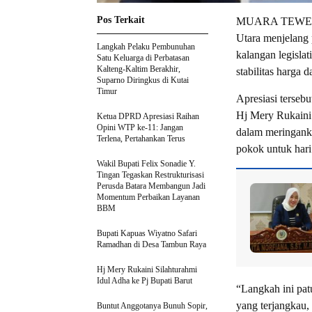
Pos Terkait
MUARA TEWEH– K
Utara menjelang 
Langkah Pelaku Pembunuhan
kalangan legislat
Satu Keluarga di Perbatasan
Kalteng-Kaltim Berakhir,
stabilitas harga 
Suparno Diringkus di Kutai
Timur
Apresiasi terseb
Hj Mery Rukaini 
Ketua DPRD Apresiasi Raihan
Opini WTP ke-11: Jangan
dalam meringank
Terlena, Pertahankan Terus
pokok untuk hari
Wakil Bupati Felix Sonadie Y.
Tingan Tegaskan Restrukturisasi
Perusda Batara Membangun Jadi
Momentum Perbaikan Layanan
BBM
Bupati Kapuas Wiyatno Safari
Ramadhan di Desa Tambun Raya
Hj Mery Rukaini Silahturahmi
Idul Adha ke Pj Bupati Barut
“Langkah ini pat
yang terjangkau, 
Buntut Anggotanya Bunuh Sopir,