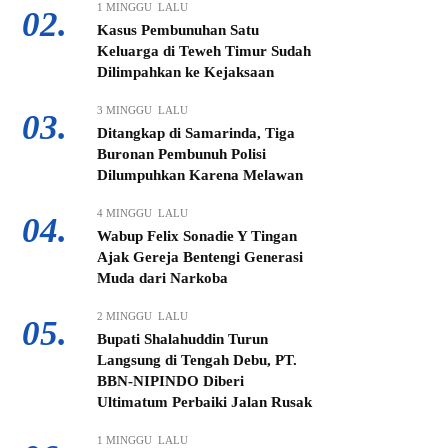
1 MINGGU LALU
02.
Kasus Pembunuhan Satu
Keluarga di Teweh Timur Sudah
Dilimpahkan ke Kejaksaan
3 MINGGU LALU
03.
Ditangkap di Samarinda, Tiga
Buronan Pembunuh Polisi
Dilumpuhkan Karena Melawan
4 MINGGU LALU
04.
Wabup Felix Sonadie Y Tingan
Ajak Gereja Bentengi Generasi
Muda dari Narkoba
2 MINGGU LALU
05.
Bupati Shalahuddin Turun
Langsung di Tengah Debu, PT.
BBN-NIPINDO Diberi
Ultimatum Perbaiki Jalan Rusak
1 MINGGU LALU