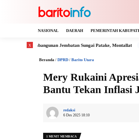
NASIONAL
DAERAH
PEMERINTAH KABUPAT
x
 Pembangunan Jembatan Sungai Patake, Montallat
Kaya Gas d
Beranda
/
DPRD
/
Barito Utara
Mery Rukaini Apresi
Bantu Tekan Inflasi
redaksi
6 Des 2025 18:10
1 MENIT MEMBACA