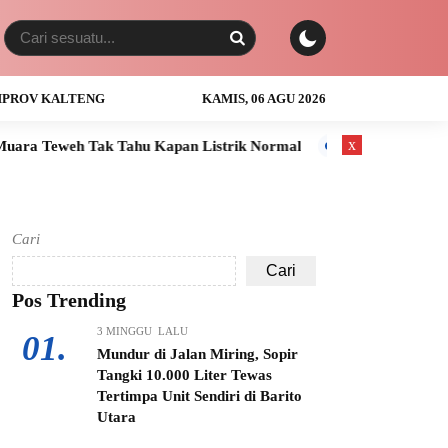
PROV KALTENG
KAMIS, 06 AGU 2026
x
ak Tahu Kapan Listrik Normal
Anak Usia 3 Tahun Tewas Teng
Cari
Cari
Pos Trending
3 MINGGU LALU
01.
Mundur di Jalan Miring, Sopir
Tangki 10.000 Liter Tewas
Tertimpa Unit Sendiri di Barito
Utara