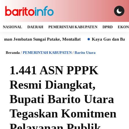
NASIONAL
DAERAH
PEMERINTAH KABUPATEN
DPRD
EKON
batan Sungai Patake, Montallat
Kaya Gas dan Batu Bara Mal
Beranda
/
PEMERINTAH KABUPATEN
/
Barito Utara
1.441 ASN PPPK
Resmi Diangkat,
Bupati Barito Utara
Tegaskan Komitmen
Pelayanan Publik