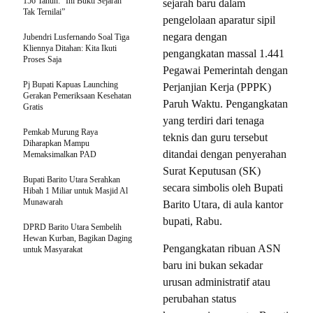
156 Tahun: “Ini Bukti Sejarah
sejarah baru dalam
Tak Ternilai”
pengelolaan aparatur sipil
negara dengan
Jubendri Lusfernando Soal Tiga
Kliennya Ditahan: Kita Ikuti
pengangkatan massal 1.441
Proses Saja
Pegawai Pemerintah dengan
Pj Bupati Kapuas Launching
Perjanjian Kerja (PPPK)
Gerakan Pemeriksaan Kesehatan
Paruh Waktu. Pengangkatan
Gratis
yang terdiri dari tenaga
Pemkab Murung Raya
teknis dan guru tersebut
Diharapkan Mampu
ditandai dengan penyerahan
Memaksimalkan PAD
Surat Keputusan (SK)
Bupati Barito Utara Serahkan
secara simbolis oleh Bupati
Hibah 1 Miliar untuk Masjid Al
Munawarah
Barito Utara, di aula kantor
bupati, Rabu.
DPRD Barito Utara Sembelih
Hewan Kurban, Bagikan Daging
Pengangkatan ribuan ASN
untuk Masyarakat
baru ini bukan sekadar
urusan administratif atau
perubahan status