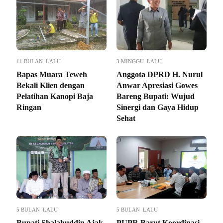
11 BULAN LALU
3 MINGGU LALU
Bapas Muara Teweh
Anggota DPRD H. Nurul
Bekali Klien dengan
Anwar Apresiasi Gowes
Pelatihan Kanopi Baja
Bareng Bupati: Wujud
Ringan
Sinergi dan Gaya Hidup
Sehat
5 BULAN LALU
5 BULAN LALU
Bupati Shalahuddin Ajak
PUPR Barut Koordinasi