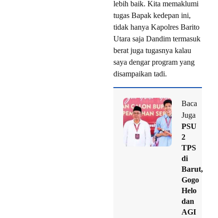
lebih baik. Kita memaklumi
tugas Bapak kedepan ini,
tidak hanya Kapolres Barito
Utara saja Dandim termasuk
berat juga tugasnya kalau
saya dengar program yang
disampaikan tadi.
Baca
Juga
PSU
2
TPS
di
Barut,
Gogo
Helo
dan
AGI