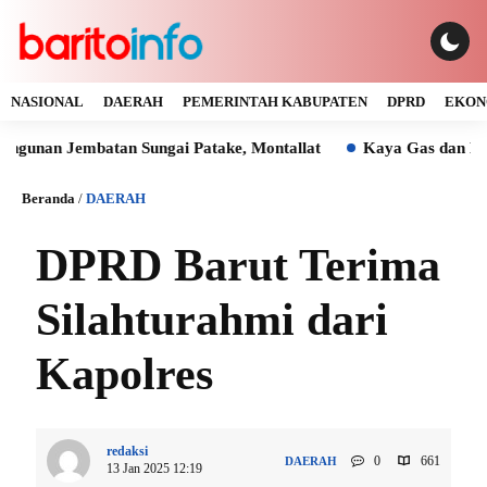
NASIONAL
DAERAH
PEMERINTAH KABUPATEN
DPRD
EKON
Jembatan Sungai Patake, Montallat
Kaya Gas dan Batu Bara 
Beranda
/
DAERAH
DPRD Barut Terima
Silahturahmi dari
Kapolres
redaksi
0
661
DAERAH
13 Jan 2025 12:19