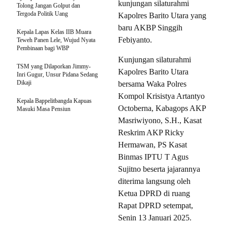
kunjungan silaturahmi
Tolong Jangan Golput dan
Tergoda Politik Uang
Kapolres Barito Utara yang
baru AKBP Singgih
Kepala Lapas Kelas IIB Muara
Febiyanto.
Teweh Panen Lele, Wujud Nyata
Pembinaan bagi WBP
Kunjungan silaturahmi
TSM yang Dilaporkan Jimmy-
Kapolres Barito Utara
Inri Gugur, Unsur Pidana Sedang
Dikaji
bersama Waka Polres
Kompol Krisistya Artantyo
Kepala Bappelitbangda Kapuas
Octoberna, Kabagops AKP
Masuki Masa Pensiun
Masriwiyono, S.H., Kasat
Reskrim AKP Ricky
Hermawan, PS Kasat
Binmas IPTU T Agus
Sujitno beserta jajarannya
diterima langsung oleh
Ketua DPRD di ruang
Rapat DPRD setempat,
Senin 13 Januari 2025.