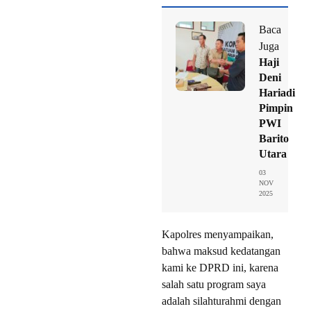
Baca
Juga
Haji
Deni
Hariadi
Pimpin
PWI
Barito
Utara
03
NOV
2025
Kapolres menyampaikan,
bahwa maksud kedatangan
kami ke DPRD ini, karena
salah satu program saya
adalah silahturahmi dengan