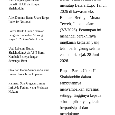
Raih Penghargaan Indeks
BerAKHLAK dari Bupati
menutup Batara Expo Tahun
Shalahuddin
2026 di kawasan eks
Bandara Beringin Muara
Atlet Domino Barito Utara Target
Lolos ke Nasional
Teweh, Jumat malam
(3/7/2026). Penutupan ini
Polres Barito Utara Amankan
Pengedar Sabu dari Murung
menandai berakhirnya
Raya, 102 Gram Sabu Disita
rangkaian kegiatan yang
telah berlangsung selama
Usai Lebaran, Bupati
Shalahuddin Ajak ASN Barut
enam hari, sejak 28 Juni
Kembali Bekerja dengan
2026.
Semangat Baru
Stok dan Harga Sembako Selama
Bupati Barito Utara H.
Puasa Harus Terus Dipantau
Shalahuddin dalam
sambutannya
Rahmadi Soal Gugatan Jimmy-
Inri: Ada Petitum yang Melawan
menyampaikan apresiasi
Hukum
setinggi-tingginya kepada
seluruh pihak yang telah
berpartisipasi dan
mendukung