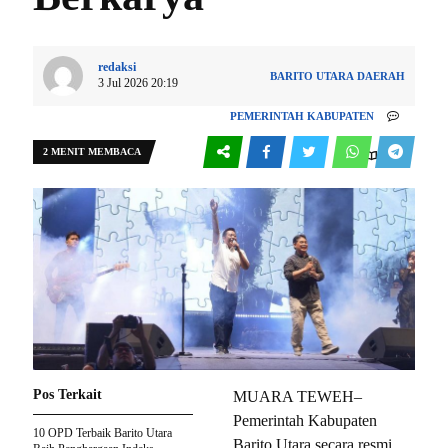
redaksi
BARITO UTARA
DAERAH
3 Jul 2026 20:19
PEMERINTAH KABUPATEN
2 MENIT MEMBACA
0
250
Pos Terkait
MUARA TEWEH–
Pemerintah Kabupaten
10 OPD Terbaik Barito Utara
Barito Utara secara resmi