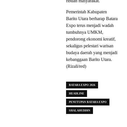
ribuan masyarakat.
Pemerintah Kabupaten
Barito Utara berharap Batara
Expo terus menjadi wadah
tumbuhnya UMKM,
pendorong ekonomi kreatif,
sekaligus pelestari warisan
budaya daerah yang menjadi
kebanggaan Barito Utara.
(Rizali/red)
BATARA EXPO 2026
HEADLINE
PENUTUPAN BATARA EXPO
SHALAHUDDIN