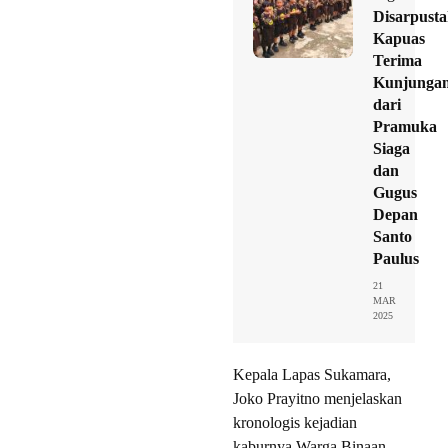
Disarpust
Kapuas
Terima
Kunjunga
dari
Pramuka
Siaga
dan
Gugus
Depan
Santo
Paulus
21
MAR
2025
Kepala Lapas Sukamara,
Joko Prayitno menjelaskan
kronologis kejadian
kaburnya Warga Binaan