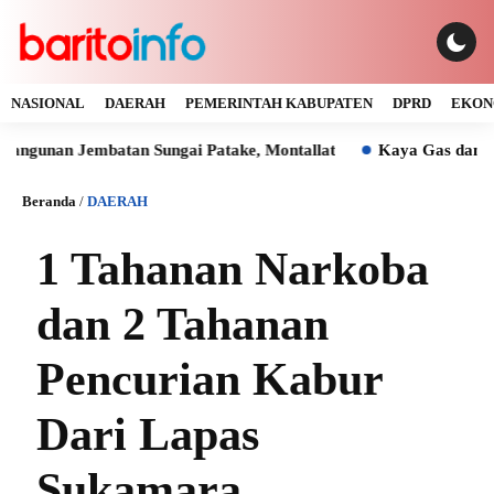
NASIONAL
DAERAH
PEMERINTAH KABUPATEN
DPRD
EKON
Jembatan Sungai Patake, Montallat
Kaya Gas dan Batu Bara 
Beranda
/
DAERAH
1 Tahanan Narkoba
dan 2 Tahanan
Pencurian Kabur
Dari Lapas
Sukamara