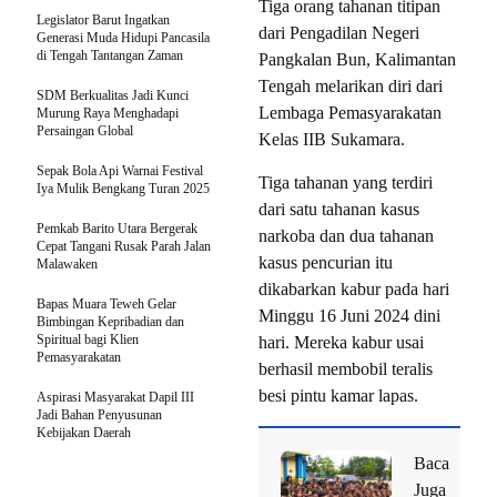
Tiga orang tahanan titipan
Legislator Barut Ingatkan
dari Pengadilan Negeri
Generasi Muda Hidupi Pancasila
di Tengah Tantangan Zaman
Pangkalan Bun, Kalimantan
Tengah melarikan diri dari
SDM Berkualitas Jadi Kunci
Lembaga Pemasyarakatan
Murung Raya Menghadapi
Persaingan Global
Kelas IIB Sukamara.
Sepak Bola Api Warnai Festival
Tiga tahanan yang terdiri
Iya Mulik Bengkang Turan 2025
dari satu tahanan kasus
Pemkab Barito Utara Bergerak
narkoba dan dua tahanan
Cepat Tangani Rusak Parah Jalan
kasus pencurian itu
Malawaken
dikabarkan kabur pada hari
Bapas Muara Teweh Gelar
Minggu 16 Juni 2024 dini
Bimbingan Kepribadian dan
Spiritual bagi Klien
hari. Mereka kabur usai
Pemasyarakatan
berhasil membobil teralis
besi pintu kamar lapas.
Aspirasi Masyarakat Dapil III
Jadi Bahan Penyusunan
Kebijakan Daerah
Baca
Juga