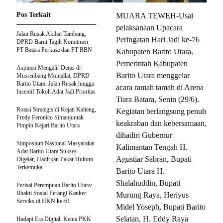
Pos Terkait
MUARA TEWEH-Usai
pelaksanaan Upacara
Jalan Rusak Akibat Tambang,
Peringatan Hari Jadi ke-76
DPRD Barut Tagih Komitmen
PT Batara Perkasa dan PT BBN
Kabupaten Barito Utara,
Pemerintah Kabupaten
Aspirasi Mengalir Deras di
Barito Utara menggelar
Musrenbang Montallat, DPRD
Barito Utara: Jalan Rusak hingga
acara ramah tamah di Arena
Insentif Tokoh Adat Jadi Prioritas
Tiara Batara, Senin (29/6).
Rotasi Strategis di Kejati Kalteng,
Kegiatan berlangsung penuh
Fredy Feronico Simanjuntak
keakraban dan kebersamaan,
Pimpin Kejari Barito Utara
dihadiri Gubernur
Simposium Nasional Masyarakat
Kalimantan Tengah H.
Adat Barito Utara Sukses
Agustiar Sabran, Bupati
Digelar, Hadirkan Pakar Hukum
Terkemuka
Barito Utara H.
Shalahuddin, Bupati
Perisai Perempuan Barito Utara:
Bhakti Sosial Perangi Kanker
Murung Raya, Heriyus
Serviks di HKN ke-61
Midel Yoseph, Bupati Barito
Selatan, H. Eddy Raya
Hadapi Era Digital, Ketua PKK