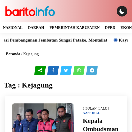
NASIONAL
DAERAH
PEMERINTAH KABUPATEN
DPRD
EKON
si Pembangunan Jembatan Sungai Patake, Montallat
Kaya Gas
Beranda
/
Kejagung
Tag : Kejagung
3 BULAN LALU |
NASIONAL
Kepala
Ombudsman