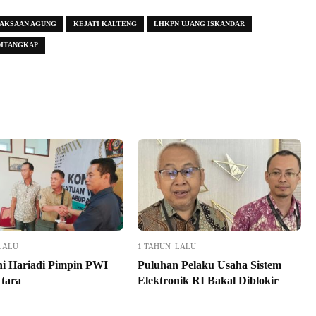
AKSAAN AGUNG
KEJATI KALTENG
LHKPN UJANG ISKANDAR
DITANGKAP
LALU
1 TAHUN LALU
ni Hariadi Pimpin PWI
Puluhan Pelaku Usaha Sistem
Utara
Elektronik RI Bakal Diblokir