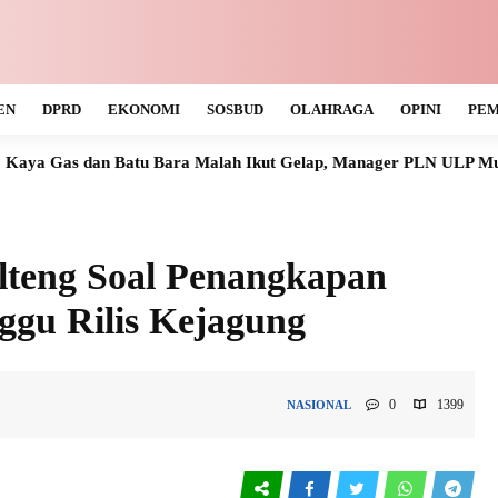
EN
DPRD
EKONOMI
SOSBUD
OLAHRAGA
OPINI
PEM
tu Bara Malah Ikut Gelap, Manager PLN ULP Muara Teweh Tak Ta
lteng Soal Penangkapan
ggu Rilis Kejagung
0
1399
NASIONAL