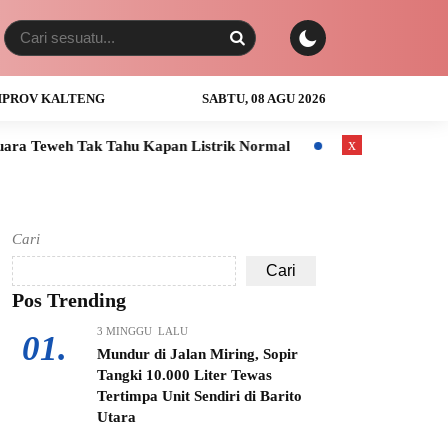
PROV KALTENG
SABTU, 08 AGU 2026
x
hu Kapan Listrik Normal
Anak Usia 3 Tahun Tewas Tenggelam
Cari
Cari
Pos Trending
3 MINGGU LALU
01.
Mundur di Jalan Miring, Sopir
Tangki 10.000 Liter Tewas
Tertimpa Unit Sendiri di Barito
Utara