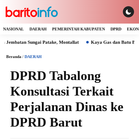
NASIONAL
DAERAH
PEMERINTAH KABUPATEN
DPRD
EKON
an Sungai Patake, Montallat
Kaya Gas dan Batu Bara Malah
Beranda
/
DAERAH
DPRD Tabalong
Konsultasi Terkait
Perjalanan Dinas ke
DPRD Barut