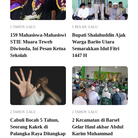
1 TAHUN LALU
5 BULAN LALU
159 Mahasiswa-Mahasiswi
Bupati Shalahuddin Ajak
STIE Muara Teweh
Warga Barito Utara
Diwisuda, Ini Pesan Ketua
Semarakkan Idul Fitri
Sekolah
1447 H
2 TAHUN LALU
2 TAHUN LALU
Cabuli Bocah 5 Tahun,
2 Kecamatan di Barsel
Seorang Kakek di
Gelar Haul akbar Abdul
Palangka Raya Ditangkap
Karim Muhammad