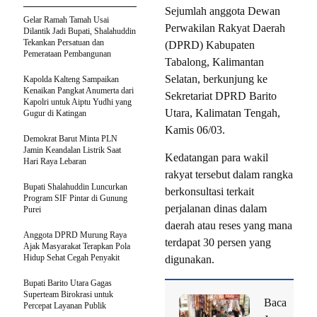
Sejumlah anggota Dewan
Gelar Ramah Tamah Usai
Perwakilan Rakyat Daerah
Dilantik Jadi Bupati, Shalahuddin
Tekankan Persatuan dan
(DPRD) Kabupaten
Pemerataan Pembangunan
Tabalong, Kalimantan
Selatan, berkunjung ke
Kapolda Kalteng Sampaikan
Kenaikan Pangkat Anumerta dari
Sekretariat DPRD Barito
Kapolri untuk Aiptu Yudhi yang
Utara, Kalimatan Tengah,
Gugur di Katingan
Kamis 06/03.
Demokrat Barut Minta PLN
Jamin Keandalan Listrik Saat
Kedatangan para wakil
Hari Raya Lebaran
rakyat tersebut dalam rangka
Bupati Shalahuddin Luncurkan
berkonsultasi terkait
Program SIF Pintar di Gunung
perjalanan dinas dalam
Purei
daerah atau reses yang mana
Anggota DPRD Murung Raya
terdapat 30 persen yang
Ajak Masyarakat Terapkan Pola
Hidup Sehat Cegah Penyakit
digunakan.
Bupati Barito Utara Gagas
Superteam Birokrasi untuk
Baca
Percepat Layanan Publik