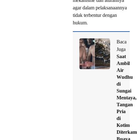
mekanisme dan aturannya
agar dalam pelaksanaannya
tidak terbentur dengan
hukum.
Baca
Juga
Saat
Ambil
Air
Wudhu
di
Sungai
Mentaya,
Tangan
Pria
di
Kotim
Diterkam
Buaya