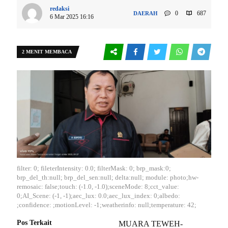
redaksi
0
687
DAERAH
6 Mar 2025 16:16
2 MENIT MEMBACA
filter: 0; fileterIntensity: 0.0; filterMask: 0; brp_mask:0;
brp_del_th:null; brp_del_sen:null; delta:null; module: photo;hw-
remosaic: false;touch: (-1.0, -1.0);sceneMode: 8;cct_value:
0;AI_Scene: (-1, -1);aec_lux: 0.0;aec_lux_index: 0;albedo:
;confidence: ;motionLevel: -1;weatherinfo: null;temperature: 42;
Pos Terkait
MUARA TEWEH-