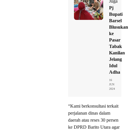
Juga
Pj
Bupati
Barsel
Blusukan
ke
Pasar
Tabak
Kanilan
Jelang
Idul
Adha
16
JUN
2024
“Kami berkonsultasi terkait
perjalanan dinas dalam
daerah atau reses 30 persen
ke DPRD Barito Utara agar