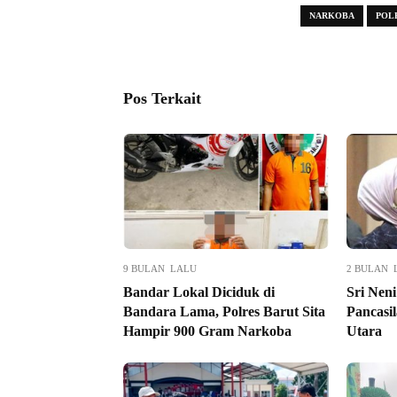
NARKOBA
POL
Pos Terkait
9 BULAN LALU
2 BULAN 
Bandar Lokal Diciduk di
Sri Nen
Bandara Lama, Polres Barut Sita
Pancasi
Hampir 900 Gram Narkoba
Utara