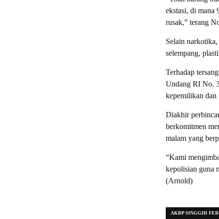
ekstasi, di mana 
rusak,” terang N
Selain narkotika
selempang, plast
Terhadap tersang
Undang RI No. 35
kepemilikan dan 
Diakhir perbinca
berkomitmen memb
malam yang berpot
“Kami mengimbau
kepolisian guna 
(Arnold)
AKBP SINGGIH FE