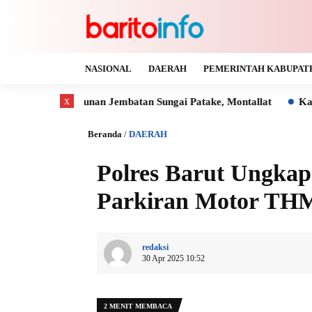
NASIONAL
DAERAH
PEMERINTAH KABUPAT
x
an Jembatan Sungai Patake, Montallat
Kaya Gas dan Batu Ba
Beranda
/
DAERAH
Polres Barut Ungkap
Parkiran Motor TH
redaksi
30 Apr 2025 10:52
2 MENIT MEMBACA