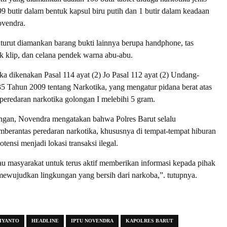
99 butir dalam bentuk kapsul biru putih dan 1 butir dalam keadaan
ovendra.
, turut diamankan barang bukti lainnya berupa handphone, tas
ik klip, dan celana pendek warna abu-abu.
ka dikenakan Pasal 114 ayat (2) Jo Pasal 112 ayat (2) Undang-
 Tahun 2009 tentang Narkotika, yang mengatur pidana berat atas
peredaran narkotika golongan I melebihi 5 gram.
ngan, Novendra mengatakan bahwa Polres Barut selalu
erantas peredaran narkotika, khususnya di tempat-tempat hiburan
ensi menjadi lokasi transaksi ilegal.
 masyarakat untuk terus aktif memberikan informasi kepada pihak
mewujudkan lingkungan yang bersih dari narkoba,”. tutupnya.
BIYANTO
HEADLINE
IPTU NOVENDRA
KAPOLRES BARUT