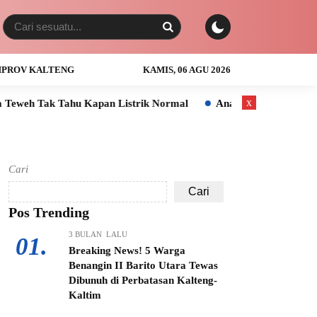
PROV KALTENG
KAMIS, 06 AGU 2026
x
apan Listrik Normal
Anak Usia 3 Tahun Tewas Tenggelam di S
Cari
Cari
Pos Trending
3 BULAN LALU
01.
Breaking News! 5 Warga
Benangin II Barito Utara Tewas
Dibunuh di Perbatasan Kalteng-
Kaltim