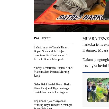
Pos Terkait
MUARA TEWEH-Ti
narkoba jenis ek
Safari Jumat ke Teweh Timur,
Katamso, Muara 
Bupati Shalahuddin Tinjau
Sekaligus Beri Bantuan ke TK
Permata Bunda Mampuak II
Dalam pengungka
tersangka berinis
Sinergi Pemerintah Daerah Kunci
Maksimalkan Potensi Murung
Raya
Gelar Bakti Sosial, Kejari Barito
Utara Kunjungi Tiga Lembaga
Sosial dan Pendidikan Agama
Rejikinoor Ajak Masyarakat
Murung Raya Teladani Semangat
Juang Pahlawan