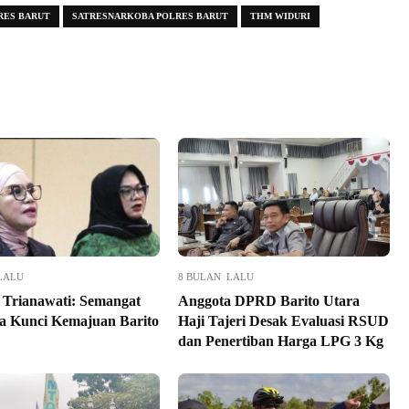
RES BARUT
SATRESNARKOBA POLRES BARUT
THM WIDURI
LALU
8 BULAN LALU
i Trianawati: Semangat
Anggota DPRD Barito Utara
la Kunci Kemajuan Barito
Haji Tajeri Desak Evaluasi RSUD
dan Penertiban Harga LPG 3 Kg