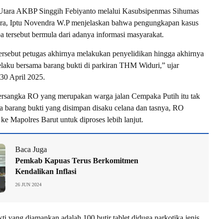
 Utara AKBP Singgih Febiyanto melalui Kasubsipenmas Sihumas
tara, Iptu Novendra W.P menjelaskan bahwa pengungkapan kasus
a tersebut bermula dari adanya informasi masyarakat.
tersebut petugas akhirnya melakukan penyelidikan hingga akhirnya
aku bersama barang bukti di parkiran THM Widuri,” ujar
30 April 2025.
tersangka RO yang merupakan warga jalan Cempaka Putih itu tak
a barang bukti yang disimpan disaku celana dan tasnya, RO
ke Mapolres Barut untuk diproses lebih lanjut.
Baca Juga
Pemkab Kapuas Terus Berkomitmen
Kendalikan Inflasi
26 JUN 2024
ti yang diamankan adalah 100 butir tablet diduga narkotika jenis