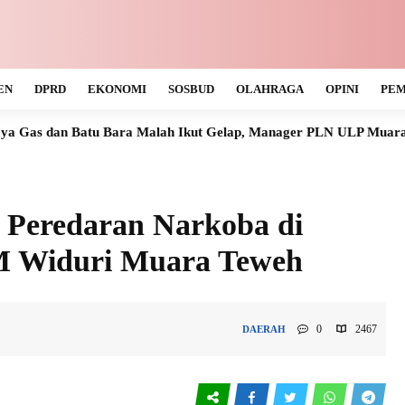
EN
DPRD
EKONOMI
SOSBUD
OLAHRAGA
OPINI
PEM
ra Malah Ikut Gelap, Manager PLN ULP Muara Teweh Tak Tahu K
 Peredaran Narkoba di
M Widuri Muara Teweh
0
2467
DAERAH