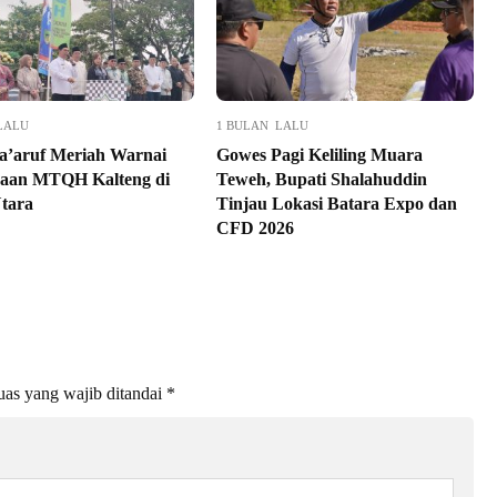
LALU
1 BULAN LALU
a’aruf Meriah Warnai
Gowes Pagi Keliling Muara
aan MTQH Kalteng di
Teweh, Bupati Shalahuddin
Utara
Tinjau Lokasi Batara Expo dan
CFD 2026
as yang wajib ditandai
*