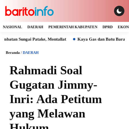
NASIONAL
DAERAH
PEMERINTAH KABUPATEN
DPRD
EKON
ai Patake, Montallat
Kaya Gas dan Batu Bara Malah Ikut Ge
Beranda
/
DAERAH
Rahmadi Soal
Gugatan Jimmy-
Inri: Ada Petitum
yang Melawan
Hukum