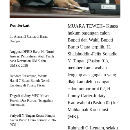
Pos Terkait
MUARA TEWEH– Kuasa
hukum pasangan calon
Ini Alasan 2 Camat di Barut
Bupati dan Wakil Bupati
Dicopot
Barito Utara terpilih, H.
Anggota DPRD Barut H. Nurul
Shalahuddin-Felix Sonadie
Anwar: Perusahaan Wajib Patuh
Y. Tingan (Paslon 01),
pada Ketentuan UMK dan
UMSK 2026
memberikan jawaban
lengkap atas gugatan yang
Dendam Tersimpan, Wanita
Hamil 7 Bulan Bunuh Nenek
diajukan oleh pasangan
Kandung di Pulang Pisau
calon nomor urut 02, H.
Jimmy Carter-Inriaty
Tragedi di Jetty MPG Muara
Teweh: Dua Korban Tenggelam
Karawaheni (Paslon 02) ke
Ditemukan
Mahkamah Konstitusi
Fariyadi Y Tingan Resmi Pimpin
(MK).
Kadin Barito Utara Periode 2026-
2031
Rahmadi G Lentam, selaku