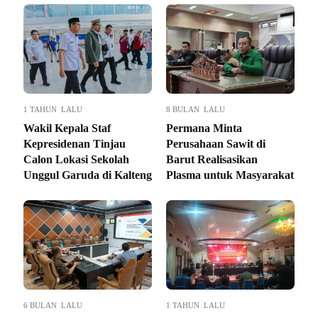
1 TAHUN LALU
8 BULAN LALU
Wakil Kepala Staf
Permana Minta
Kepresidenan Tinjau
Perusahaan Sawit di
Calon Lokasi Sekolah
Barut Realisasikan
Unggul Garuda di Kalteng
Plasma untuk Masyarakat
6 BULAN LALU
1 TAHUN LALU