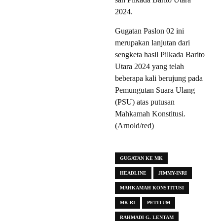
2024.
Gugatan Paslon 02 ini
merupakan lanjutan dari
sengketa hasil Pilkada Barito
Utara 2024 yang telah
beberapa kali berujung pada
Pemungutan Suara Ulang
(PSU) atas putusan
Mahkamah Konstitusi.
(Arnold/red)
GUGATAN KE MK
HEADLINE
JIMMY-INRI
MAHKAMAH KONSTITUSI
MK RI
PETITUM
RAHMADI G. LENTAM