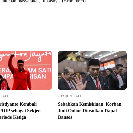
jahteraan masyarakat,” tukasnya. (Arnold/red)
 LALU
2 TAHUN LALU
ristiyanto Kembali
Sebabkan Kemiskinan, Korban
PDIP sebagai Sekjen
Judi Online Diusulkan Dapat
eriode Ketiga
Bansos