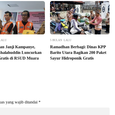
LALU
5 BULAN LALU
n Janji Kampanye,
Ramadhan Berbagi: Dinas KPP
Shalahuddin Luncurkan
Barito Utara Bagikan 200 Paket
Gratis di RSUD Muara
Sayur Hidroponik Gratis
as yang wajib ditandai
*