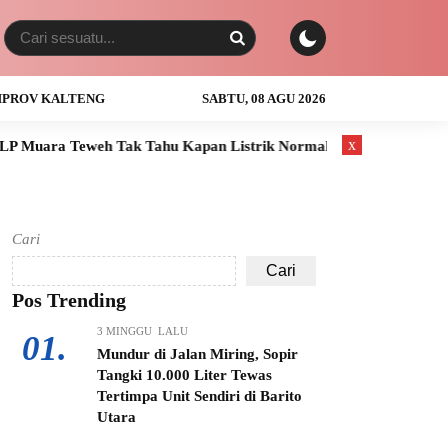
PROV KALTENG
SABTU, 08 AGU 2026
x
eh Tak Tahu Kapan Listrik Normal
Anak Usia 3 Tahun Tewas 
Cari
Cari
Pos Trending
3 MINGGU LALU
01.
Mundur di Jalan Miring, Sopir
Tangki 10.000 Liter Tewas
Tertimpa Unit Sendiri di Barito
Utara