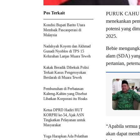
Pos Terkait
PURUK CAHU – A
menekankan pent
Kondisi Bupati Barito Utara
potensi yang dim
Membaik Pascaoperasi di
Malaysia
2025.
Nadalsyah Koyem dan Akhmad
Bebie mengungka
Gunadi Nyoblos di TPS 15
alam (SDA) yang 
Kelurahan Lanjas Muara Teweh
pertanian, petern
Kakak Beradik Dibekuk Polisi
Terkait Kasus Pengeroyokan
Berdarah di Muara Teweh
Pembunuhan di Perbatasan
Kalteng-Kaltim yang Disebut
Libatkan Korporasi itu Hoaks
Ketua DPRD Hadiri HUT
KORPRI ke-54, Ajak ASN
Tingkatkan Pelayanan untuk
Masyarakat
“Apabila semua p
akan dapat membe
Yoga Harapkan Ada Pelatihan