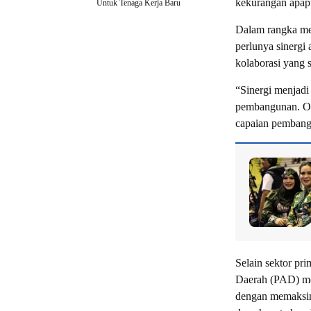
kekurangan apapu
Untuk Tenaga Kerja Baru
Dalam rangka me
perlunya sinergi
kolaborasi yang
“Sinergi menjadi
pembangunan. Ole
capaian pembangu
Selain sektor pr
Daerah (PAD) me
dengan memaksim