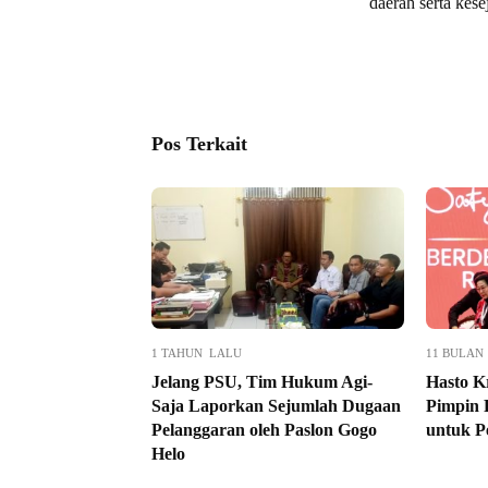
daerah serta kese
Pos Terkait
1 TAHUN LALU
11 BULAN
Jelang PSU, Tim Hukum Agi-
Hasto K
Saja Laporkan Sejumlah Dugaan
Pimpin 
Pelanggaran oleh Paslon Gogo
untuk P
Helo