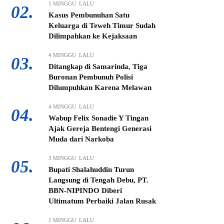
1 MINGGU LALU
02.
Kasus Pembunuhan Satu
Keluarga di Teweh Timur Sudah
Dilimpahkan ke Kejaksaan
4 MINGGU LALU
03.
Ditangkap di Samarinda, Tiga
Buronan Pembunuh Polisi
Dilumpuhkan Karena Melawan
4 MINGGU LALU
04.
Wabup Felix Sonadie Y Tingan
Ajak Gereja Bentengi Generasi
Muda dari Narkoba
3 MINGGU LALU
05.
Bupati Shalahuddin Turun
Langsung di Tengah Debu, PT.
BBN-NIPINDO Diberi
Ultimatum Perbaiki Jalan Rusak
1 MINGGU LALU