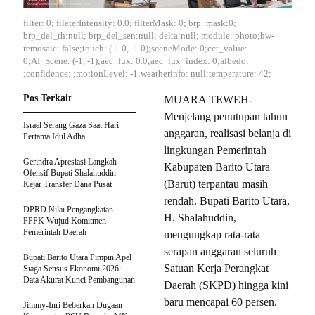
filter: 0; fileterIntensity: 0.0; filterMask: 0; brp_mask:0;
brp_del_th:null; brp_del_sen:null; delta:null; module: photo;hw-
remosaic: false;touch: (-1.0, -1.0);sceneMode: 0;cct_value:
0;AI_Scene: (-1, -1);aec_lux: 0.0;aec_lux_index: 0;albedo:
;confidence: ;motionLevel: -1;weatherinfo: null;temperature: 42;
Pos Terkait
MUARA TEWEH-
Menjelang penutupan tahun
Israel Serang Gaza Saat Hari
anggaran, realisasi belanja di
Pertama Idul Adha
lingkungan Pemerintah
Gerindra Apresiasi Langkah
Kabupaten Barito Utara
Ofensif Bupati Shalahuddin
(Barut) terpantau masih
Kejar Transfer Dana Pusat
rendah. Bupati Barito Utara,
DPRD Nilai Pengangkatan
H. Shalahuddin,
PPPK Wujud Komitmen
Pemerintah Daerah
mengungkap rata-rata
serapan anggaran seluruh
Bupati Barito Utara Pimpin Apel
Satuan Kerja Perangkat
Siaga Sensus Ekonomi 2026:
Data Akurat Kunci Pembangunan
Daerah (SKPD) hingga kini
baru mencapai 60 persen.
Jimmy-Inri Beberkan Dugaan