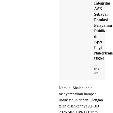
Integritas
ASN
Sebagai
Fondasi
Pelayanan
Publik
di
Apel
Pagi
Nakertran
UKM
15
DES
2025
Namun, Shalahuddin
menyampaikan harapan
untuk tahun depan. Dengan
telah disahkannya APBD
2026 oleh DPRD Barito