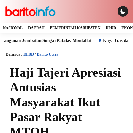
NASIONAL
DAERAH
PEMERINTAH KABUPATEN
DPRD
EKON
n Jembatan Sungai Patake, Montallat
Kaya Gas dan Batu Ba
Beranda
/
DPRD
/
Barito Utara
Haji Tajeri Apresiasi
Antusias
Masyarakat Ikut
Pasar Rakyat
MTQH