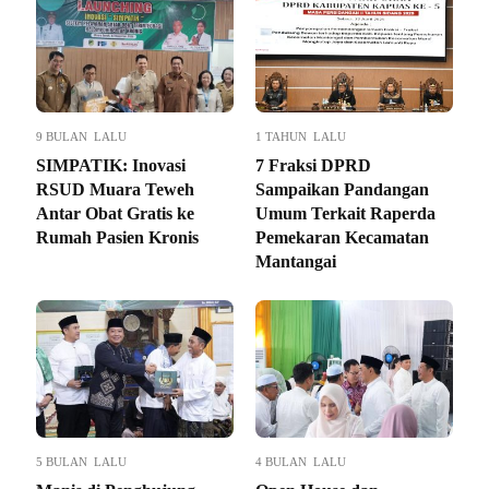
9 BULAN LALU
1 TAHUN LALU
SIMPATIK: Inovasi
7 Fraksi DPRD
RSUD Muara Teweh
Sampaikan Pandangan
Antar Obat Gratis ke
Umum Terkait Raperda
Rumah Pasien Kronis
Pemekaran Kecamatan
Mantangai
5 BULAN LALU
4 BULAN LALU