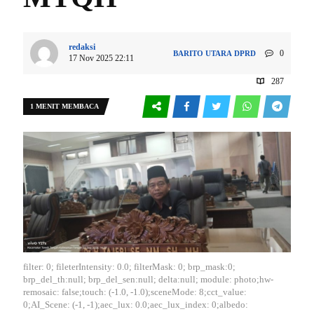
redaksi
0
BARITO UTARA
DPRD
17 Nov 2025 22:11
287
1 MENIT MEMBACA
filter: 0; fileterIntensity: 0.0; filterMask: 0; brp_mask:0;
brp_del_th:null; brp_del_sen:null; delta:null; module: photo;hw-
remosaic: false;touch: (-1.0, -1.0);sceneMode: 8;cct_value:
0;AI_Scene: (-1, -1);aec_lux: 0.0;aec_lux_index: 0;albedo: