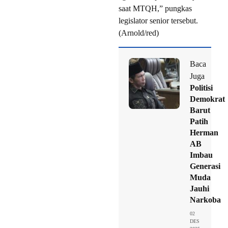
saat MTQH,” pungkas
legislator senior tersebut.
(Arnold/red)
Baca
Juga
Politisi
Demokrat
Barut
Patih
Herman
AB
Imbau
Generasi
Muda
Jauhi
Narkoba
02
DES