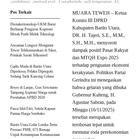
;confidence: ;motionLevel: -1;weatherinfo: null;temperature: 42;
Pos Terkait
MUARA TEWEH – Ketua
Komisi III DPRD
Disnakertranskop-UKM Barut
Kabupaten Barito Utara,
Berharap Pengurus Koperasi
Merah Putih Melek Teknologi
DR. H. Tajeri, S.E., M.M.,
S.H., M.H., menyoroti
Ancaman Longsor Mengintai
dampak positif Pasar Rakyat
Tower Telekomunikasi di Sikui,
Pemkab Surati Telkomsel
dan MTQH Expo 2025
terhadap penguatan ekonomi
Gadis Muda di Barito Utara
Diperkosa, Pelaku Dipergoki
kerakyatan. Politikus Partai
Sedang Tarik Kancing Celana
Gerindra ini menegaskan
bahwa gelaran yang dibuka
Reses di Lanjas, Gun Sriwitanto
Tampung Aspirasi Warga untuk
Gubernur Kalteng, H.
Perubahan APBD 2026
Agustiar Sabran, pada
Pasca Idul Fitri, Sekda Kapuas
Minggu (16/11/2025)
Pantau Harga Sembako
tersebut merupakan
terobosan tepat untuk
Barito Utara Gelar Lomba Temu
Prestasi PMR, 671 Remaja
memutar roda perekonomian
Unjuk Kemampuan Kemanusiaan