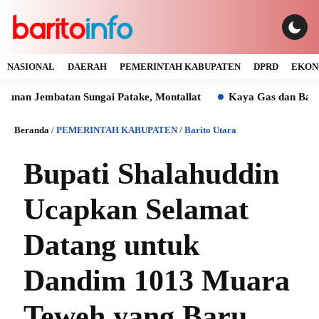
NASIONAL
DAERAH
PEMERINTAH KABUPATEN
DPRD
EKON
mbatan Sungai Patake, Montallat
Kaya Gas dan Batu Bara Ma
Beranda
/
PEMERINTAH KABUPATEN
/
Barito Utara
Bupati Shalahuddin
Ucapkan Selamat
Datang untuk
Dandim 1013 Muara
Teweh yang Baru