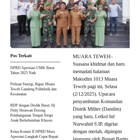
Pos Terkait
MUARA TEWEH–
Suasana khidmat dan haru
DPRD Apresiasi UMK Barut
memadati halaman
Tahun 2025 Naik
Makodim 1013 Muara
Perkuat Sinergi, Bapas Muara
Teweh pagi ini, Selasa
Teweh Gandeng Politeknik dan
(2/12/2025). Upacara
Kecamatan
penyambutan Komandan
RDP dengan Disdik Barut, Hj
Distrik Militer (Dandim)
Netty Herawati Dorong
Pembangunan Tempat Terapi
yang baru, Letkol Inf
Anak Berkebutuhan Khusus
Nurwahid S.IP, digelar
dengan meriah, dipimpin
Ketua Komisi II DPRD Mura
Apresiasi Langkah Cepat Bupati
langsung oleh Bupati Barito