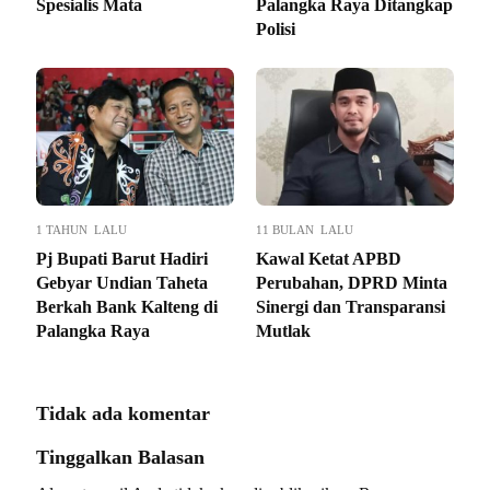
Spesialis Mata
Palangka Raya Ditangkap
Polisi
1 TAHUN LALU
11 BULAN LALU
Pj Bupati Barut Hadiri
Kawal Ketat APBD
Gebyar Undian Taheta
Perubahan, DPRD Minta
Berkah Bank Kalteng di
Sinergi dan Transparansi
Palangka Raya
Mutlak
Tidak ada komentar
Tinggalkan Balasan