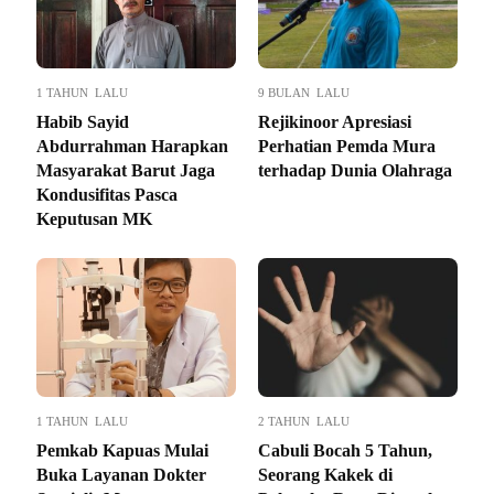
1 TAHUN LALU
9 BULAN LALU
Habib Sayid
Rejikinoor Apresiasi
Abdurrahman Harapkan
Perhatian Pemda Mura
Masyarakat Barut Jaga
terhadap Dunia Olahraga
Kondusifitas Pasca
Keputusan MK
1 TAHUN LALU
2 TAHUN LALU
Pemkab Kapuas Mulai
Cabuli Bocah 5 Tahun,
Buka Layanan Dokter
Seorang Kakek di