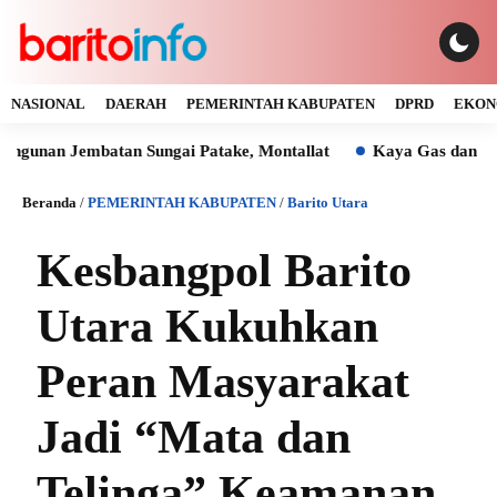
NASIONAL
DAERAH
PEMERINTAH KABUPATEN
DPRD
EKON
Jembatan Sungai Patake, Montallat
Kaya Gas dan Batu Bara 
Beranda
/
PEMERINTAH KABUPATEN
/
Barito Utara
Kesbangpol Barito
Utara Kukuhkan
Peran Masyarakat
Jadi “Mata dan
Telinga” Keamanan