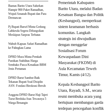
Pemerintah Kabupaten
Baznas Barito Utara Salurkan
Barito Utara, melalui Badan
Hampir 900 Paket Ramadhan,
Wujud Amanah Bupati dan Para
Kesatuan Bangsa dan Politik
Dermawan
(Kesbangpol), memperkuat
sistem keamanan berbasis
Pj Bupati Barsel Minta Gedung
Labkesda Segera Difungsikan
komunitas. Langkah
Meskipun Sarpras Terbatas
strategis ini diwujudkan
Wabub Kapuas Safari Ramadhan
dengan menggelar
ke Palingkau Lama
Sosialisasi Forum
Kewaspadaan Dini
DPRD Mura Minta Pemkab
Pastikan Stabilitas Harga
Masyarakat (FKDM) di
Sembako Pasca Kenaikan BBM
Aula Kecamatan Teweh
Jenis Pertamax
Timur, Kamis (4/12).
DPRD Barut Sambut Baik
Tekanan Bupati Soal Disiplin
Kepala Kesbangpol Barito
ASN: Fondasi Birokrasi Bersih
Utara, Rayadi, S.M., secara
Anggota DPRD Barut Haji Tajeri
resmi membuka acara yang
Turut Berduka Atas Tewasnya 5
bertujuan membangun garda
Warga Benangin
terdepan pencegahan konflik