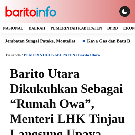
NASIONAL
DAERAH
PEMERINTAH KABUPATEN
DPRD
EKON
an Sungai Patake, Montallat
Kaya Gas dan Batu Bara Malah 
Beranda
/
PEMERINTAH KABUPATEN
/
Barito Utara
Barito Utara
Dikukuhkan Sebagai
“Rumah Owa”,
Menteri LHK Tinjau
Langsung Upaya