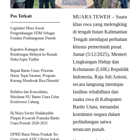
Pos Terkait
MUARA TEWEH – Suara
khas owa yang melengking
Legislator Mura Soroti
di tengah hutan Kalimantan
Pengembangan SDM Sebagai
Fondasi Pembangunan Daerah
Tengah mendapat perhatian
khusus pemerintah pusat.
Kapolres Katingan dan
Jumat (5/12/2025), Menteri
Rombongan Melayat ke Rumah
Duka Aiptu Yudhie
Lingkungan Hidup dan
Kehutanan (LHK) Republik
Bupati Barito Utara: Prioritas
Harus Tepat Sasaran, Program
Indonesia, Raja Juli Antoni,
Kurang Mendesak Bisa Ditunda!
secara langsung meninjau
fasilitas rehabilitasi dan
Refleksi dan Konsolidasi,
Muslimat NU Barito Utara Gelar
suaka owa di Kabupaten
Konferensi Cabang
Barito Utara, menandai
Hj Maya Savitri Shalahuddin
komitmen negara dalam
Pimpin Kwarcab Pramuka Barito
perlindungan satwa
Utara Periode 2026-2031
terancam punah.
DPRD Barut Minta Pemkab Tes
Urine untuk ASN 3 Bulan Sekali