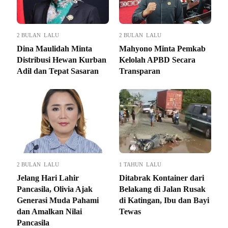
2 BULAN LALU
2 BULAN LALU
Dina Maulidah Minta
Mahyono Minta Pemkab
Distribusi Hewan Kurban
Kelolah APBD Secara
Adil dan Tepat Sasaran
Transparan
2 BULAN LALU
1 TAHUN LALU
Jelang Hari Lahir
Ditabrak Kontainer dari
Pancasila, Olivia Ajak
Belakang di Jalan Rusak
Generasi Muda Pahami
di Katingan, Ibu dan Bayi
dan Amalkan Nilai
Tewas
Pancasila