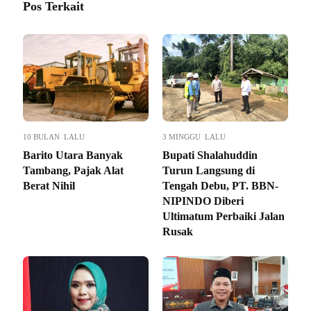
Pos Terkait
10 BULAN LALU
3 MINGGU LALU
Barito Utara Banyak
Bupati Shalahuddin
Tambang, Pajak Alat
Turun Langsung di
Berat Nihil
Tengah Debu, PT. BBN-
NIPINDO Diberi
Ultimatum Perbaiki Jalan
Rusak