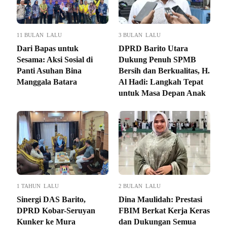
11 BULAN LALU
3 BULAN LALU
Dari Bapas untuk
DPRD Barito Utara
Sesama: Aksi Sosial di
Dukung Penuh SPMB
Panti Asuhan Bina
Bersih dan Berkualitas, H.
Manggala Batara
Al Hadi: Langkah Tepat
untuk Masa Depan Anak
1 TAHUN LALU
2 BULAN LALU
Sinergi DAS Barito,
Dina Maulidah: Prestasi
DPRD Kobar-Seruyan
FBIM Berkat Kerja Keras
Kunker ke Mura
dan Dukungan Semua