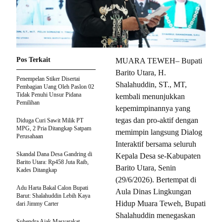
Pos Terkait
MUARA TEWEH– Bupati
Barito Utara, H.
Penempelan Stiker Disertai
Shalahuddin, ST., MT,
Pembagian Uang Oleh Paslon 02
Tidak Penuhi Unsur Pidana
kembali menunjukkan
Pemilihan
kepemimpinannya yang
tegas dan pro-aktif dengan
Diduga Curi Sawit Milik PT
MPG, 2 Pria Ditangkap Satpam
memimpin langsung Dialog
Perusahaan
Interaktif bersama seluruh
Skandal Dana Desa Gandring di
Kepala Desa se-Kabupaten
Barito Utara: Rp458 Juta Raib,
Barito Utara, Senin
Kades Ditangkap
(29/6/2026). Bertempat di
Adu Harta Bakal Calon Bupati
Aula Dinas Lingkungan
Barut: Shalahuddin Lebih Kaya
Hidup Muara Teweh, Bupati
dari Jimmy Carter
Shalahuddin menegaskan
Suhendra Ajak Masyarakat