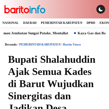
NASIONAL
DAERAH
PEMERINTAH KABUPATEN
DPRD
EKON
mbatan Sungai Patake, Montallat
Kaya Gas dan Batu Bara M
Beranda
/
PEMERINTAH KABUPATEN
/
Barito Utara
Bupati Shalahuddin
Ajak Semua Kades
di Barut Wujudkan
Sinergitas dan
Jadikan Desa