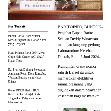
Pos Terkait
BARITOINFO, BUNTOK-
Penjabat Bupati Barito
Bupati Barito Utara Mutasi
Selatan Deddy Winarwan
Massal Pejabat, Ini Daftar Nama
yang Bergeser
meninjau langsung gedung
Laboratorium Kesehatan
Hasil Pilkada Barut 2024 Versi
Daerah, Rabu 5 Juni 2024.
Gogo Helo Center: AGI SAJA
Kalah Tipis
Kunjungan orang nomor
Edi Pran Aji Dukung Pelestarian
satu di Barsel itu untuk
Anyaman Rotan Desa Tambaba:
Warisan Budaya yang Harus
memastikan efektifnya
Dijaga
sarana prasarana yang
digunakan dalam pelayanan
Ketua DPRD Hadiri HUT
KORPRI ke-54, Ajak ASN
kesehatan bagi masyarakat.
Tingkatkan Pelayanan untuk
Masyarakat