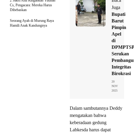
Baca
2 Saksi Ahli Ringankan Yudhan
Cs, Pengacara: Mereka Harus
Juga
Dibebaskan
Bupati
Barut
Seorang Ayah di Murung Raya
Hamili Anak Kandungnya
Pimpin
Apel
di
DPMPTSP
Serukan
Pembangu
Integritas
Birokrasi
20
NOV
2025
Dalam sambutannya Deddy
mengatakan bahwa
keberadaan gedung
Labkesda harus dapat