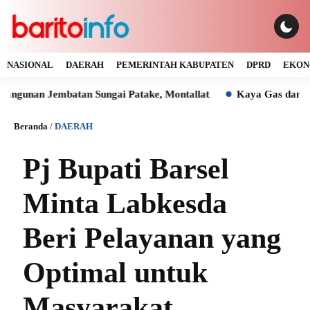
NASIONAL
DAERAH
PEMERINTAH KABUPATEN
DPRD
EKON
n Jembatan Sungai Patake, Montallat
Kaya Gas dan Batu Bar
Beranda
/
DAERAH
Pj Bupati Barsel
Minta Labkesda
Beri Pelayanan yang
Optimal untuk
Masyarakat