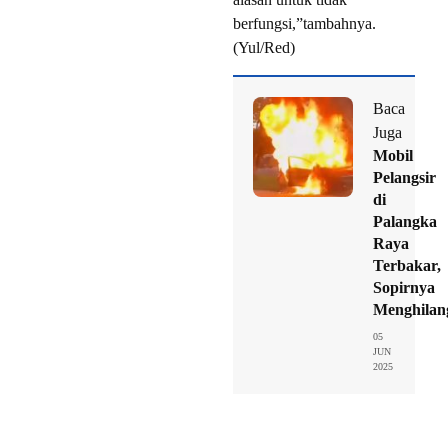
berfungsi,”tambahnya.
(Yul/Red)
Baca
Juga
Mobil
Pelangsir
di
Palangka
Raya
Terbakar,
Sopirnya
Menghilan
05
JUN
2025