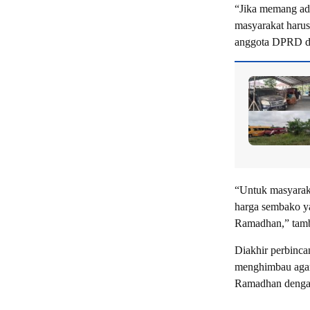
“Jika memang ad
masyarakat harus 
anggota DPRD da
“Untuk masyaraka
harga sembako ya
Ramadhan,” tamba
Diakhir perbincan
menghimbau agar 
Ramadhan dengan 