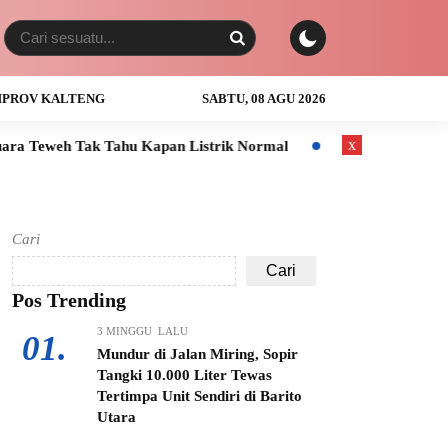
PROV KALTENG
SABTU, 08 AGU 2026
x
ahu Kapan Listrik Normal
Anak Usia 3 Tahun Tewas Tenggela
Cari
Cari
Pos Trending
3 MINGGU LALU
01.
Mundur di Jalan Miring, Sopir
Tangki 10.000 Liter Tewas
Tertimpa Unit Sendiri di Barito
Utara