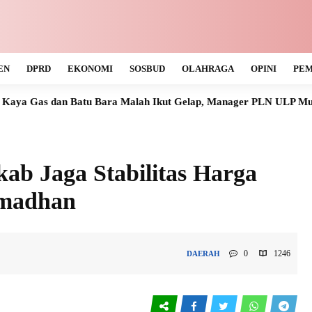
EN
DPRD
EKONOMI
SOSBUD
OLAHRAGA
OPINI
PEM
atu Bara Malah Ikut Gelap, Manager PLN ULP Muara Teweh Tak T
ab Jaga Stabilitas Harga
madhan
0
1246
DAERAH