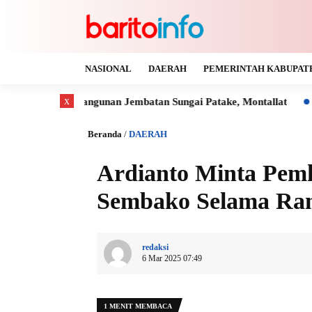
NASIONAL
DAERAH
PEMERINTAH KABUPAT
x
bangunan Jembatan Sungai Patake, Montallat
Kaya Gas dan B
Beranda
/
DAERAH
Ardianto Minta Pemk
Sembako Selama Ra
redaksi
6 Mar 2025 07:49
1 MENIT MEMBACA