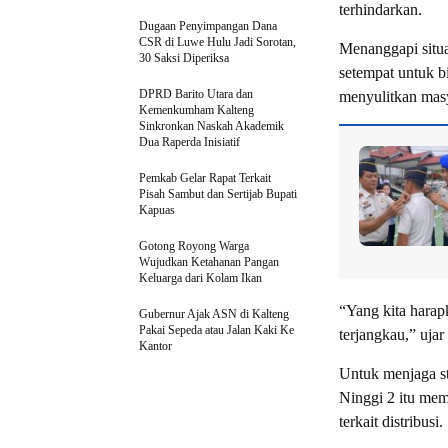
terhindarkan.
Dugaan Penyimpangan Dana
CSR di Luwe Hulu Jadi Sorotan,
Menanggapi situa
30 Saksi Diperiksa
setempat untuk b
DPRD Barito Utara dan
menyulitkan masy
Kemenkumham Kalteng
Sinkronkan Naskah Akademik
Dua Raperda Inisiatif
Pemkab Gelar Rapat Terkait
Pisah Sambut dan Sertijab Bupati
Kapuas
Gotong Royong Warga
Wujudkan Ketahanan Pangan
Keluarga dari Kolam Ikan
“Yang kita harap
Gubernur Ajak ASN di Kalteng
Pakai Sepeda atau Jalan Kaki Ke
terjangkau,” ujar
Kantor
Untuk menjaga st
Ninggi 2 itu me
terkait distribusi.