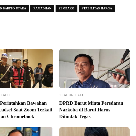
D BARITO UTARA
RAMADHAN
SEMBAKO
STABILITAS HARGA
 LALU
1 TAHUN LALU
Perintahkan Bawahan
DPRD Barut Minta Peredaran
eadset Saat Zoom Terkait
Narkoba di Barut Harus
aan Chromebook
Ditindak Tegas