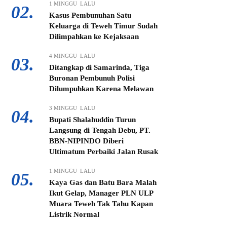
1 MINGGU LALU
02.
Kasus Pembunuhan Satu
Keluarga di Teweh Timur Sudah
Dilimpahkan ke Kejaksaan
4 MINGGU LALU
03.
Ditangkap di Samarinda, Tiga
Buronan Pembunuh Polisi
Dilumpuhkan Karena Melawan
3 MINGGU LALU
04.
Bupati Shalahuddin Turun
Langsung di Tengah Debu, PT.
BBN-NIPINDO Diberi
Ultimatum Perbaiki Jalan Rusak
1 MINGGU LALU
05.
Kaya Gas dan Batu Bara Malah
Ikut Gelap, Manager PLN ULP
Muara Teweh Tak Tahu Kapan
Listrik Normal