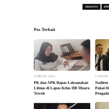
ARDIANTO
DPR
Pos Terkait
12 BULAN LALU
11 BULAN
PK dan APK Bapas Laksanakan
Nadiem 
Litmas di Lapas Kelas IIB Muara
Pakai H
Teweh
Pengad