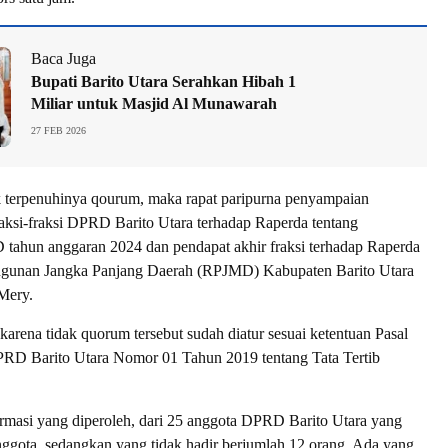
Baca Juga
Bupati Barito Utara Serahkan Hibah 1
Miliar untuk Masjid Al Munawarah
27 FEB 2026
k terpenuhinya qourum, maka rapat paripurna penyampaian
raksi-fraksi DPRD Barito Utara terhadap Raperda tentang
tahun anggaran 2024 dan pendapat akhir fraksi terhadap Raperda
unan Jangka Panjang Daerah (RPJMD) Kabupaten Barito Utara
 Mery.
karena tidak quorum tersebut sudah diatur sesuai ketentuan Pasal
PRD Barito Utara Nomor 01 Tahun 2019 tentang Tata Tertib
rmasi yang diperoleh, dari 25 anggota DPRD Barito Utara yang
nggota, sedangkan yang tidak hadir berjumlah 12 orang. Ada yang