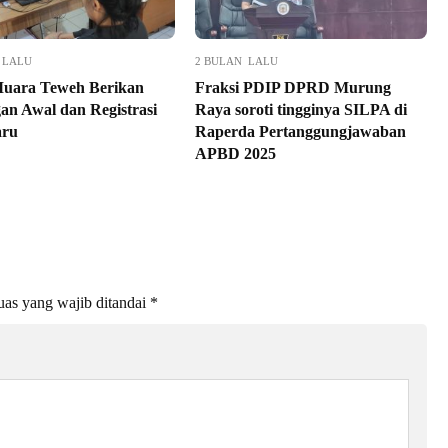
 LALU
2 BULAN LALU
uara Teweh Berikan
Fraksi PDIP DPRD Murung
an Awal dan Registrasi
Raya soroti tingginya SILPA di
aru
Raperda Pertanggungjawaban
APBD 2025
as yang wajib ditandai
*