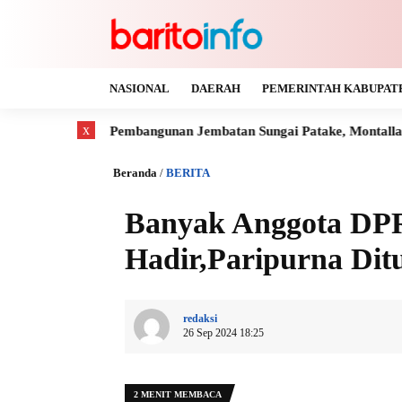
NASIONAL
DAERAH
PEMERINTAH KABUPAT
x
iasi Pembangunan Jembatan Sungai Patake, Montallat
Kaya Ga
Beranda
/
BERITA
Banyak Anggota DPR
Hadir,Paripurna Dit
redaksi
26 Sep 2024 18:25
2 MENIT MEMBACA