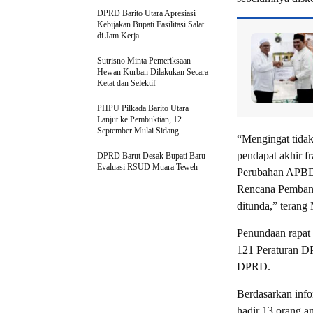
DPRD Barito Utara Apresiasi
Kebijakan Bupati Fasilitasi Salat
di Jam Kerja
Sutrisno Minta Pemeriksaan
Hewan Kurban Dilakukan Secara
Ketat dan Selektif
PHPU Pilkada Barito Utara
Lanjut ke Pembuktian, 12
September Mulai Sidang
“Mengingat tida
pendapat akhir f
DPRD Barut Desak Bupati Baru
Evaluasi RSUD Muara Teweh
Perubahan APBD 
Rencana Pembang
ditunda,” terang
Penundaan rapat 
121 Peraturan D
DPRD.
Berdasarkan info
hadir 13 orang a