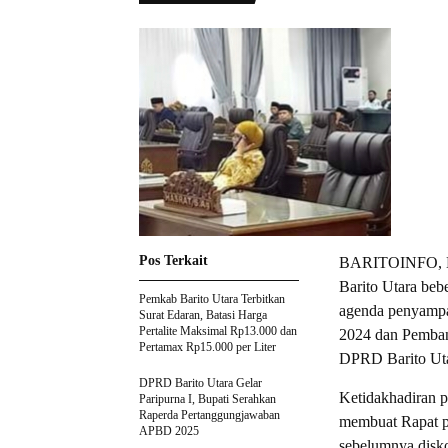
Pos Terkait
BARITOINFO, MU
Barito Utara beb
Pemkab Barito Utara Terbitkan
agenda penyampai
Surat Edaran, Batasi Harga
Pertalite Maksimal Rp13.000 dan
2024 dan Pemban
Pertamax Rp15.000 per Liter
DPRD Barito Utar
DPRD Barito Utara Gelar
Ketidakhadiran p
Paripurna I, Bupati Serahkan
Raperda Pertanggungjawaban
membuat Rapat pa
APBD 2025
sebelumnya disko