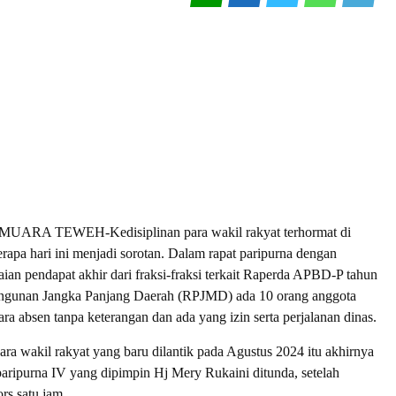
ARA TEWEH-Kedisiplinan para wakil rakyat terhormat di
erapa hari ini menjadi sorotan. Dalam rapat paripurna dengan
an pendapat akhir dari fraksi-fraksi terkait Raperda APBD-P tahun
gunan Jangka Panjang Daerah (RPJMD) ada 10 orang anggota
a absen tanpa keterangan dan ada yang izin serta perjalanan dinas.
ara wakil rakyat yang baru dilantik pada Agustus 2024 itu akhirnya
ripurna IV yang dipimpin Hj Mery Rukaini ditunda, setelah
rs satu jam.