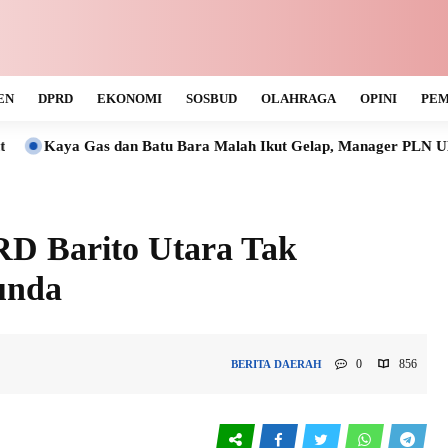
EN
DPRD
EKONOMI
SOSBUD
OLAHRAGA
OPINI
PEM
s dan Batu Bara Malah Ikut Gelap, Manager PLN ULP Muara Tew
D Barito Utara Tak
unda
0
856
BERITA
DAERAH