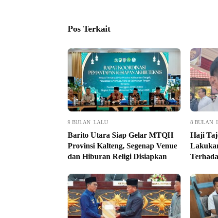
Pos Terkait
9 BULAN LALU
8 BULAN 
Barito Utara Siap Gelar MTQH
Haji Taj
Provinsi Kalteng, Segenap Venue
Lakukan
dan Hiburan Religi Disiapkan
Terhada