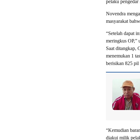
pelaku pengedar s
Novendra mengat
masyarakat bahwa
“Setelah dapat i
meringkus OP,” u
Saat ditangkap, 
menemukan 1 tas 
berisikan 825 pil
“Kemudian barang
diakui milik pel