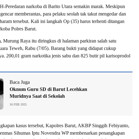
redaran narkoba di Barito Utara semakin marak. Meskipun
n gencar memberantas, para pelaku seolah tak takut mengedar dan
aram tersebut. Kali ini langkah Op (35) harus terhenti ditangan
rkoba Polres Barut.
m, Murung Raya itu diringkus di halaman parkiran salah satu
ara Teweh, Rabu (7/05). Barang bukti yang didapat cukup
ya. 200,01 gram narkotika jenis sabu dan 825 butir pil karisoprodol
Baca Juga
Oknum Guru SD di Barut Lecehkan
Muridnya Saat di Sekolah
16 FEB 2025
gkapan kasus tersebut, Kapolres Barut, AKBP Singgih Febiyanto,
ipenmas Sihumas Iptu Novendra WP membenarkan penangkapan