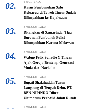
6 HARI LALU
02.
Kasus Pembunuhan Satu
Keluarga di Teweh Timur Sudah
Dilimpahkan ke Kejaksaan
3 MINGGU LALU
03.
Ditangkap di Samarinda, Tiga
Buronan Pembunuh Polisi
Dilumpuhkan Karena Melawan
3 MINGGU LALU
04.
Wabup Felix Sonadie Y Tingan
Ajak Gereja Bentengi Generasi
Muda dari Narkoba
2 MINGGU LALU
05.
Bupati Shalahuddin Turun
Langsung di Tengah Debu, PT.
BBN-NIPINDO Diberi
Ultimatum Perbaiki Jalan Rusak
1 MINGGU LALU