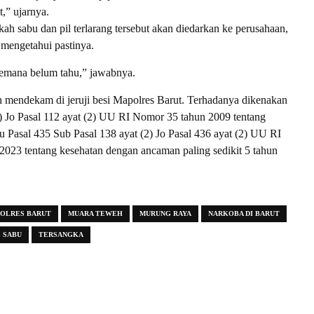
t,” ujarnya.
kah sabu dan pil terlarang tersebut akan diedarkan ke perusahaan,
mengetahui pastinya.
kemana belum tahu,” jawabnya.
h mendekam di jeruji besi Mapolres Barut. Terhadanya dikenakan
2) Jo Pasal 112 ayat (2) UU RI Nomor 35 tahun 2009 tentang
au Pasal 435 Sub Pasal 138 ayat (2) Jo Pasal 436 ayat (2) UU RI
023 tentang kesehatan dengan ancaman paling sedikit 5 tahun
OLRES BARUT
MUARA TEWEH
MURUNG RAYA
NARKOBA DI BARUT
SABU
TERSANGKA