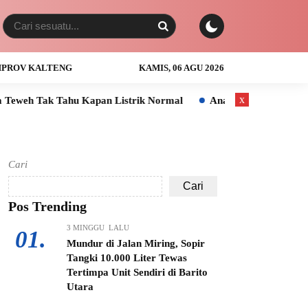
PROV KALTENG
KAMIS, 06 AGU 2026
x
 Kapan Listrik Normal
Anak Usia 3 Tahun Tewas Tenggelam di
Cari
Cari
Pos Trending
3 MINGGU LALU
01.
Mundur di Jalan Miring, Sopir
Tangki 10.000 Liter Tewas
Tertimpa Unit Sendiri di Barito
Utara