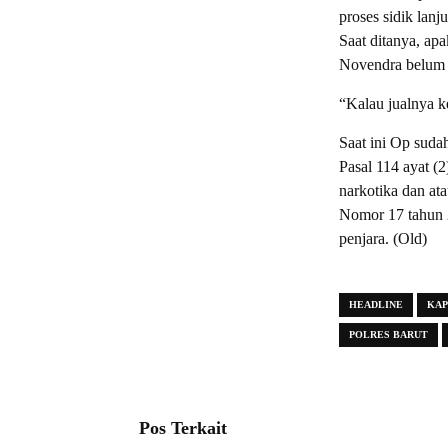
proses sidik lanju
Saat ditanya, apa
Novendra belum 
“Kalau jualnya 
Saat ini Op suda
Pasal 114 ayat (
narkotika dan at
Nomor 17 tahun 2
penjara. (Old)
HEADLINE
KAP
POLRES BARUT
Pos Terkait