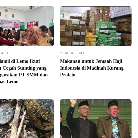
LALU
2 TAHUN LALU
Hamil di Lemo Ikuti
Makanan untuk Jemaah Haji
 Cegah Stunting yang
Indonesia di Madinah Kurang
nggarakan PT SMM dan
Protein
mas Lemo