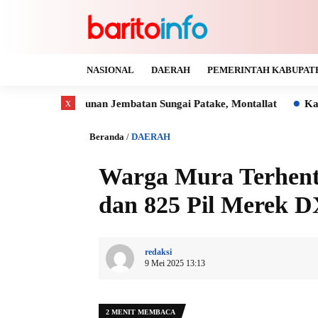
NASIONAL
DAERAH
PEMERINTAH KABUPAT
x
gunan Jembatan Sungai Patake, Montallat
Kaya Gas dan Batu 
Beranda
/
DAERAH
Warga Mura Terhenti
dan 825 Pil Merek D
redaksi
9 Mei 2025 13:13
2 MENIT MEMBACA