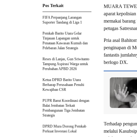
Pos Terkait
MUARA TEWEH-Pe
aparat kepolisia
FIFA Perpanjang Larangan
memakai barang h
Suporter Tandang di Liga 1
petugas Satresna
Pemkab Barito Utara Gelar
Tinjauan Lapangan untuk
Pria asal Bahito
Penataan Kawasan Kumuh dan
penginapan di Mu
Pelebaran Jalan Strategis
fantastis jumlahn
Reses di Lanjas, Gun Sriwitanto
berlogo DX.
Tampung Aspirasi Warga untuk
Perubahan APBD 2026
Ketua DPRD Barito Utara
Berharap Perusahaan Penuhi
Kewajiban CSR
PUPR Barut Koordinasi dengan
Balai Jembatan Terkait
Pembangunan Tiga Jembatan
Strategis
Terhadap pengun
DPRD Mura Dorong Pemkab
melalui Kasubs
Perkuat Investasi Lokal