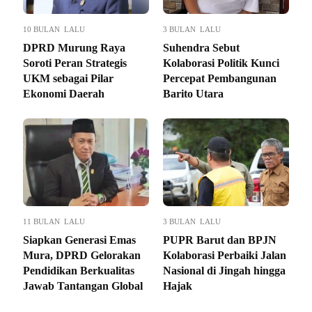
10 BULAN LALU
3 BULAN LALU
DPRD Murung Raya
Suhendra Sebut
Soroti Peran Strategis
Kolaborasi Politik Kunci
UKM sebagai Pilar
Percepat Pembangunan
Ekonomi Daerah
Barito Utara
11 BULAN LALU
3 BULAN LALU
Siapkan Generasi Emas
PUPR Barut dan BPJN
Mura, DPRD Gelorakan
Kolaborasi Perbaiki Jalan
Pendidikan Berkualitas
Nasional di Jingah hingga
Jawab Tantangan Global
Hajak