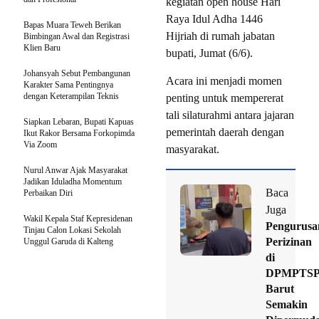
kegiatan open house Hari
Raya Idul Adha 1446
Bapas Muara Teweh Berikan
Hijriah di rumah jabatan
Bimbingan Awal dan Registrasi
Klien Baru
bupati, Jumat (6/6).
Johansyah Sebut Pembangunan
Acara ini menjadi momen
Karakter Sama Pentingnya
dengan Keterampilan Teknis
penting untuk mempererat
tali silaturahmi antara jajaran
Siapkan Lebaran, Bupati Kapuas
pemerintah daerah dengan
Ikut Rakor Bersama Forkopimda
Via Zoom
masyarakat.
Nurul Anwar Ajak Masyarakat
Jadikan Iduladha Momentum
Baca
Perbaikan Diri
Juga
Wakil Kepala Staf Kepresidenan
Pengurusa
Tinjau Calon Lokasi Sekolah
Perizinan
Unggul Garuda di Kalteng
di
DPMPTS
Barut
Semakin