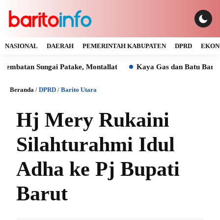
NASIONAL
DAERAH
PEMERINTAH KABUPATEN
DPRD
EKON
an Sungai Patake, Montallat
Kaya Gas dan Batu Bara Malah 
Beranda
/
DPRD
/
Barito Utara
Hj Mery Rukaini
Silahturahmi Idul
Adha ke Pj Bupati
Barut