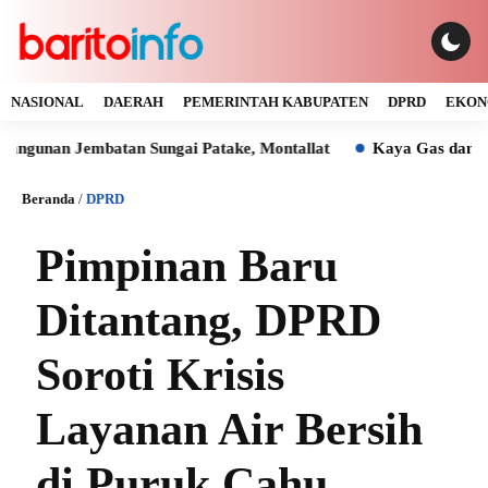
NASIONAL
DAERAH
PEMERINTAH KABUPATEN
DPRD
EKON
n Jembatan Sungai Patake, Montallat
Kaya Gas dan Batu Bar
Beranda
/
DPRD
Pimpinan Baru
Ditantang, DPRD
Soroti Krisis
Layanan Air Bersih
di Puruk Cahu