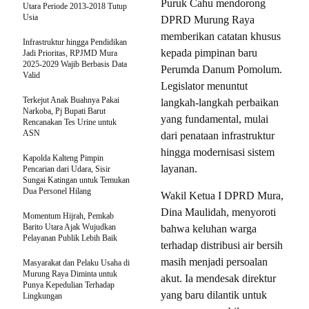
Puruk Cahu mendorong
Utara Periode 2013-2018 Tutup
Usia
DPRD Murung Raya
memberikan catatan khusus
Infrastruktur hingga Pendidikan
kepada pimpinan baru
Jadi Prioritas, RPJMD Mura
2025-2029 Wajib Berbasis Data
Perumda Danum Pomolum.
Valid
Legislator menuntut
Terkejut Anak Buahnya Pakai
langkah-langkah perbaikan
Narkoba, Pj Bupati Barut
yang fundamental, mulai
Rencanakan Tes Urine untuk
ASN
dari penataan infrastruktur
hingga modernisasi sistem
Kapolda Kalteng Pimpin
layanan.
Pencarian dari Udara, Sisir
Sungai Katingan untuk Temukan
Dua Personel Hilang
Wakil Ketua I DPRD Mura,
Dina Maulidah, menyoroti
Momentum Hijrah, Pemkab
Barito Utara Ajak Wujudkan
bahwa keluhan warga
Pelayanan Publik Lebih Baik
terhadap distribusi air bersih
masih menjadi persoalan
Masyarakat dan Pelaku Usaha di
Murung Raya Diminta untuk
akut. Ia mendesak direktur
Punya Kepedulian Terhadap
yang baru dilantik untuk
Lingkungan