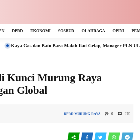
EN
DPRD
EKONOMI
SOSBUD
OLAHRAGA
OPINI
PEM
an Batu Bara Malah Ikut Gelap, Manager PLN ULP Muara Teweh T
di Kunci Murung Raya
gan Global
0
279
DPRD
MURUNG RAYA