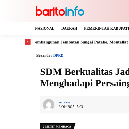
NASIONAL
DAERAH
PEMERINTAH KABUPAT
x
 Pembangunan Jembatan Sungai Patake, Montallat
Kaya Gas d
Beranda
/
DPRD
SDM Berkualitas Ja
Menghadapi Persain
redaksi
3 Okt 2025 15:03
2 MENIT MEMBACA