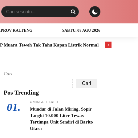
PROV KALTENG
SABTU, 08 AGU 2026
x
ak Tahu Kapan Listrik Normal
Anak Usia 3 Tahun Tewas Teng
Cari
Cari
Pos Trending
4 MINGGU LALU
01.
Mundur di Jalan Miring, Sopir
Tangki 10.000 Liter Tewas
Tertimpa Unit Sendiri di Barito
Utara