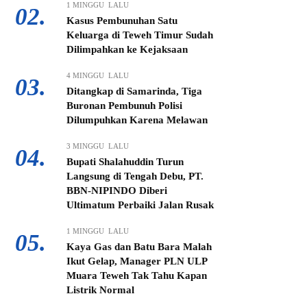
1 MINGGU LALU
02.
Kasus Pembunuhan Satu
Keluarga di Teweh Timur Sudah
Dilimpahkan ke Kejaksaan
4 MINGGU LALU
03.
Ditangkap di Samarinda, Tiga
Buronan Pembunuh Polisi
Dilumpuhkan Karena Melawan
3 MINGGU LALU
04.
Bupati Shalahuddin Turun
Langsung di Tengah Debu, PT.
BBN-NIPINDO Diberi
Ultimatum Perbaiki Jalan Rusak
1 MINGGU LALU
05.
Kaya Gas dan Batu Bara Malah
Ikut Gelap, Manager PLN ULP
Muara Teweh Tak Tahu Kapan
Listrik Normal