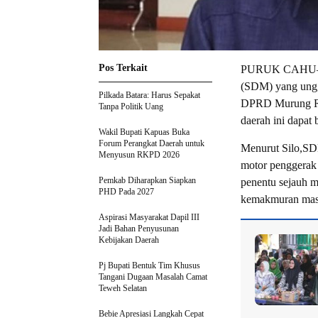
Pos Terkait
PURUK CAHU– Di
(SDM) yang ungg
Pilkada Batara: Harus Sepakat
DPRD Murung Ra
Tanpa Politik Uang
daerah ini dapat
Wakil Bupati Kapuas Buka
Forum Perangkat Daerah untuk
Menurut Silo,SDM
Menyusun RKPD 2026
motor penggerak
Pemkab Diharapkan Siapkan
penentu sejauh m
PHD Pada 2027
kemakmuran mas
Aspirasi Masyarakat Dapil III
Jadi Bahan Penyusunan
Kebijakan Daerah
Pj Bupati Bentuk Tim Khusus
Tangani Dugaan Masalah Camat
Teweh Selatan
Bebie Apresiasi Langkah Cepat