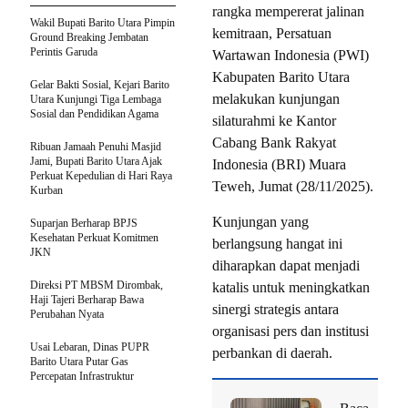
rangka mempererat jalinan
Wakil Bupati Barito Utara Pimpin
kemitraan, Persatuan
Ground Breaking Jembatan
Perintis Garuda
Wartawan Indonesia (PWI)
Kabupaten Barito Utara
Gelar Bakti Sosial, Kejari Barito
melakukan kunjungan
Utara Kunjungi Tiga Lembaga
Sosial dan Pendidikan Agama
silaturahmi ke Kantor
Cabang Bank Rakyat
Ribuan Jamaah Penuhi Masjid
Jami, Bupati Barito Utara Ajak
Indonesia (BRI) Muara
Perkuat Kepedulian di Hari Raya
Teweh, Jumat (28/11/2025).
Kurban
Kunjungan yang
Suparjan Berharap BPJS
Kesehatan Perkuat Komitmen
berlangsung hangat ini
JKN
diharapkan dapat menjadi
Direksi PT MBSM Dirombak,
katalis untuk meningkatkan
Haji Tajeri Berharap Bawa
sinergi strategis antara
Perubahan Nyata
organisasi pers dan institusi
Usai Lebaran, Dinas PUPR
perbankan di daerah.
Barito Utara Putar Gas
Percepatan Infrastruktur