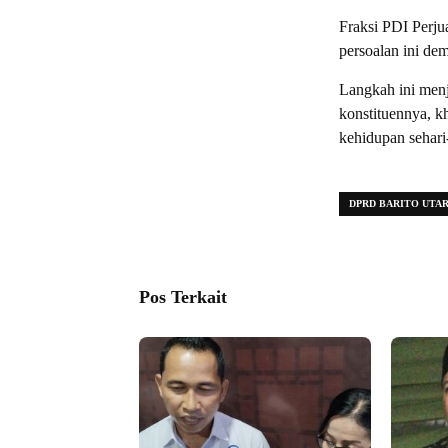
Fraksi PDI Perj
persoalan ini de
Langkah ini menj
konstituennya, k
kehidupan sehari
DPRD BARITO UTA
Pos Terkait