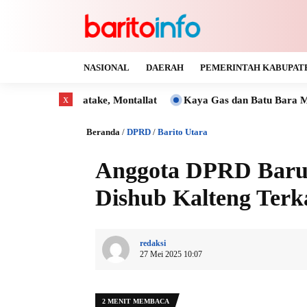
NASIONAL
DAERAH
PEMERINTAH KABUPAT
x
take, Montallat
Kaya Gas dan Batu Bara Malah Ikut Gelap,
Beranda
/
DPRD
/
Barito Utara
Anggota DPRD Barut
Dishub Kalteng Ter
redaksi
27 Mei 2025 10:07
2 MENIT MEMBACA