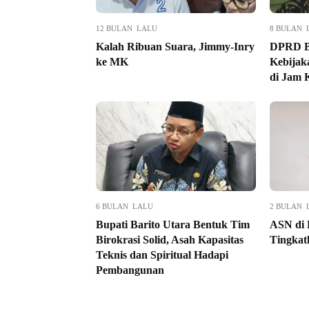
12 BULAN LALU
8 BULAN 
Kalah Ribuan Suara, Jimmy-Inry
DPRD Ba
ke MK
Kebijaka
di Jam 
6 BULAN LALU
2 BULAN 
Bupati Barito Utara Bentuk Tim
ASN di 
Birokrasi Solid, Asah Kapasitas
Tingkat
Teknis dan Spiritual Hadapi
Pembangunan