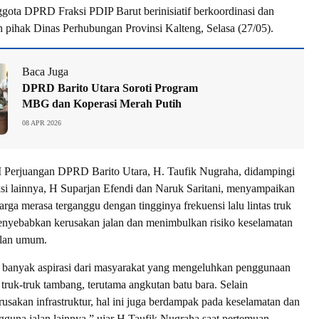
ggota DPRD Fraksi PDIP Barut berinisiatif berkoordinasi dan
n pihak Dinas Perhubungan Provinsi Kalteng, Selasa (27/05).
Baca Juga
DPRD Barito Utara Soroti Program
MBG dan Koperasi Merah Putih
08 APR 2026
I Perjuangan DPRD Barito Utara, H. Taufik Nugraha, didampingi
ksi lainnya, H Suparjan Efendi dan Naruk Saritani, menyampaikan
ga merasa terganggu dengan tingginya frekuensi lalu lintas truk
nyebabkan kerusakan jalan dan menimbulkan risiko keselamatan
alan umum.
banyak aspirasi dari masyarakat yang mengeluhkan penggunaan
 truk-truk tambang, terutama angkutan batu bara. Selain
sakan infrastruktur, hal ini juga berdampak pada keselamatan dan
una jalan lainnya,” ujar H Taufik Nugraha saat pertemuan