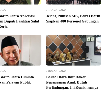
LALU
1 TAHUN LALU
rito Utara Apresiasi
Jelang Putusan MK, Polres Barut
n Bupati Fasilitasi Salat
Siapkan 480 Personel Gabungan
Kerja
LALU
1 BULAN LALU
Barito Utara Diminta
Barito Utara Ikut Rakor
kan Pelayan Publik
Penanganan Anak Butuh
Perlindungan, Ini Komitmennya