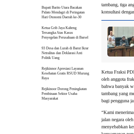
tambang, tiga an
Bupati Barito Utara Bacakan
konsultasi denga
Pidato Mendagri di Peringatan
Hari Otonomi Daerah ke-30
Ketua Grib Jaya Kalteng
Tersangka Atas Kasus
Penyegelan Perusahaan di Barsel
93 Desa dan Lurah di Barut Ikrar
Netralitas dan Deklarasi Anti
Politik Uang
Rejikinnor Apresiasi Layanan
Ketua Fraksi PD
Kesehatan Gratis RSUD Murung
Raya
oleh anggota fra
bahwa banyak war
Rejikinoor Dorong Peningkatan
tambang yang me
Pembinaan Sektor Usaha
Masyarakat
bagi pengguna j
“Kami menerima 
jalan negara oleh
menyebabkan keru
kenyamanan pengg