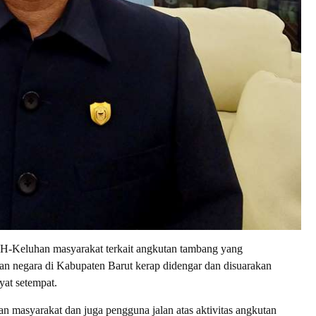
luhan masyarakat terkait angkutan tambang yang
n negara di Kabupaten Barut kerap didengar dan disuarakan
yat setempat.
n masyarakat dan juga pengguna jalan atas aktivitas angkutan