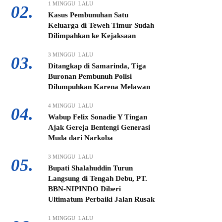
1 MINGGU LALU
02.
Kasus Pembunuhan Satu
Keluarga di Teweh Timur Sudah
Dilimpahkan ke Kejaksaan
3 MINGGU LALU
03.
Ditangkap di Samarinda, Tiga
Buronan Pembunuh Polisi
Dilumpuhkan Karena Melawan
4 MINGGU LALU
04.
Wabup Felix Sonadie Y Tingan
Ajak Gereja Bentengi Generasi
Muda dari Narkoba
3 MINGGU LALU
05.
Bupati Shalahuddin Turun
Langsung di Tengah Debu, PT.
BBN-NIPINDO Diberi
Ultimatum Perbaiki Jalan Rusak
1 MINGGU LALU