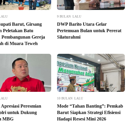
LALU
9 BULAN LALU
Bupati Barut, Girsang
DWP Barito Utara Gelar
 Peletakan Batu
Pertemuan Bulan untuk Pererat
 Pembangunan Gereja
Silaturahmi
ah di Muara Teweh
LALU
10 BULAN LALU
 Apresiasi Peresmian
Mode “Tahan Banting”: Pemkab
lri untuk Dukung
Barut Siapkan Strategi Efisiensi
m MBG
Hadapi Resesi Mini 2026