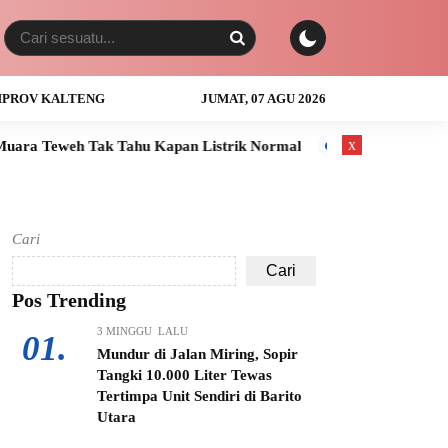
PROV KALTENG
JUMAT, 07 AGU 2026
x
ahu Kapan Listrik Normal
Anak Usia 3 Tahun Tewas Tenggela
Cari
Cari
Pos Trending
3 MINGGU LALU
01.
Mundur di Jalan Miring, Sopir
Tangki 10.000 Liter Tewas
Tertimpa Unit Sendiri di Barito
Utara