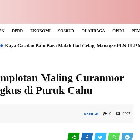
EN
DPRD
EKONOMI
SOSBUD
OLAHRAGA
OPINI
PEM
atu Bara Malah Ikut Gelap, Manager PLN ULP Muara Teweh Tak T
Komplotan Maling Curanmor
ingkus di Puruk Cahu
0
2907
DAERAH