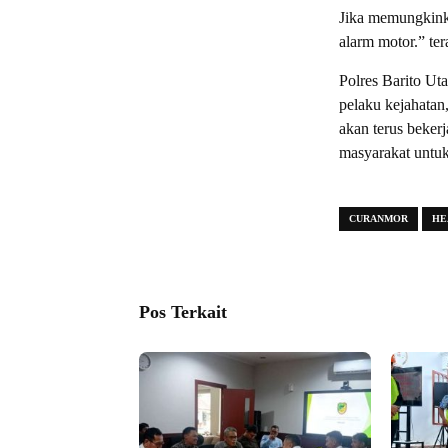
Jika memungkinka
alarm motor.” te
Polres Barito Ut
pelaku kejahatan
akan terus beker
masyarakat untuk
CURANMOR
HE
Pos Terkait