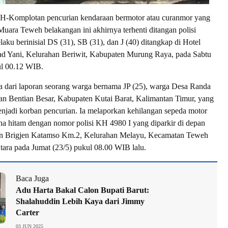
mplotan pencurian kendaraan bermotor atau curanmor yang
 Muara Teweh belakangan ini akhirnya terhenti ditangan polisi
laku berinisial DS (31), SB (31), dan J (40) ditangkap di Hotel
ad Yani, Kelurahan Beriwit, Kabupaten Murung Raya, pada Sabtu
kul 00.12 WIB.
a dari laporan seorang warga bernama JP (25), warga Desa Randa
n Bentian Besar, Kabupaten Kutai Barat, Kalimantan Timur, yang
enjadi korban pencurian. Ia melaporkan kehilangan sepeda motor
 hitam dengan nomor polisi KH 4980 I yang diparkir di depan
an Brigjen Katamso Km.2, Kelurahan Melayu, Kecamatan Teweh
tara pada Jumat (23/5) pukul 08.00 WIB lalu.
Baca Juga
Adu Harta Bakal Calon Bupati Barut:
Shalahuddin Lebih Kaya dari Jimmy
Carter
03 JUN 2025