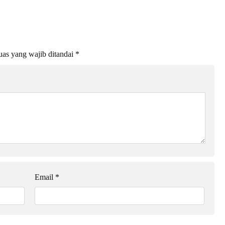
as yang wajib ditandai
*
Email
*