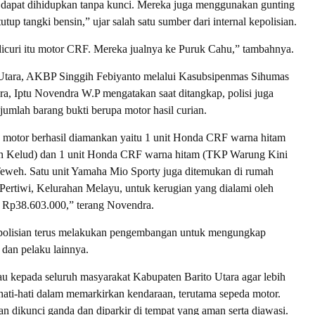
 dapat dihidupkan tanpa kunci. Mereka juga menggunakan gunting
up tangki bensin,” ujar salah satu sumber dari internal kepolisian.
dicuri itu motor CRF. Mereka jualnya ke Puruk Cahu,” tambahnya.
 Utara, AKBP Singgih Febiyanto melalui Kasubsipenmas Sihumas
ara, Iptu Novendra W.P mengatakan saat ditangkap, polisi juga
mlah barang bukti berupa motor hasil curian.
 motor berhasil diamankan yaitu 1 unit Honda CRF warna hitam
n Kelud) dan 1 unit Honda CRF warna hitam (TKP Warung Kini
eweh. Satu unit Yamaha Mio Sporty juga ditemukan di rumah
n Pertiwi, Kelurahan Melayu, untuk kerugian yang dialami oleh
 Rp38.603.000,” terang Novendra.
kepolisian terus melakukan pengembangan untuk mengungkap
 dan pelaku lainnya.
 kepada seluruh masyarakat Kabupaten Barito Utara agar lebih
ati-hati dalam memarkirkan kendaraan, terutama sepeda motor.
an dikunci ganda dan diparkir di tempat yang aman serta diawasi.