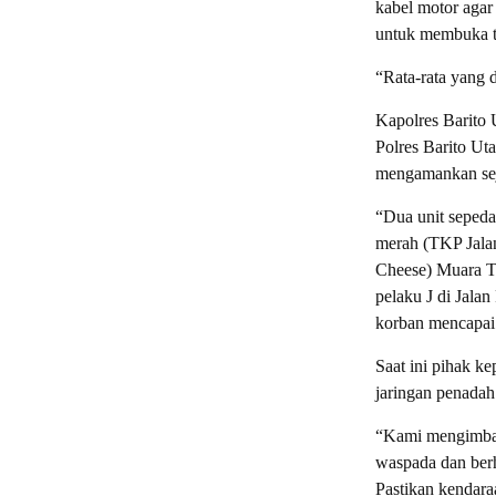
kabel motor agar
untuk membuka tut
“Rata-rata yang 
Kapolres Barito
Polres Barito Ut
mengamankan seju
“Dua unit sepeda
merah (TKP Jala
Cheese) Muara T
pelaku J di Jala
korban mencapai
Saat ini pihak 
jaringan penadah
“Kami mengimbau
waspada dan berh
Pastikan kendara