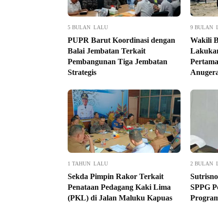
5 BULAN LALU
9 BULAN 
PUPR Barut Koordinasi dengan
Wakili 
Balai Jembatan Terkait
Lakukan
Pembangunan Tiga Jembatan
Pertama
Strategis
Anuger
1 TAHUN LALU
2 BULAN 
Sekda Pimpin Rakor Terkait
Sutrisno
Penataan Pedagang Kaki Lima
SPPG Po
(PKL) di Jalan Maluku Kapuas
Progra