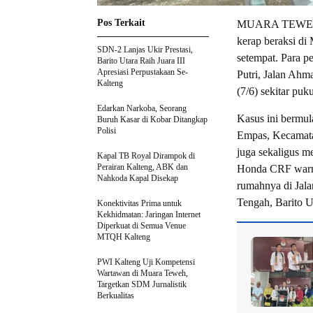
Pos Terkait
MUARA TEWEH-Ko
kerap beraksi di
SDN-2 Lanjas Ukir Prestasi,
setempat. Para pe
Barito Utara Raih Juara III
Apresiasi Perpustakaan Se-
Putri, Jalan Ahm
Kalteng
(7/6) sekitar pu
Edarkan Narkoba, Seorang
Kasus ini bermul
Buruh Kasar di Kobar Ditangkap
Polisi
Empas, Kecamata
juga sekaligus m
Kapal TB Royal Dirampok di
Perairan Kalteng, ABK dan
Honda CRF warna
Nahkoda Kapal Disekap
rumahnya di Jal
Tengah, Barito U
Konektivitas Prima untuk
Kekhidmatan: Jaringan Internet
Diperkuat di Semua Venue
MTQH Kalteng
PWI Kalteng Uji Kompetensi
Wartawan di Muara Teweh,
Targetkan SDM Jurnalistik
Berkualitas