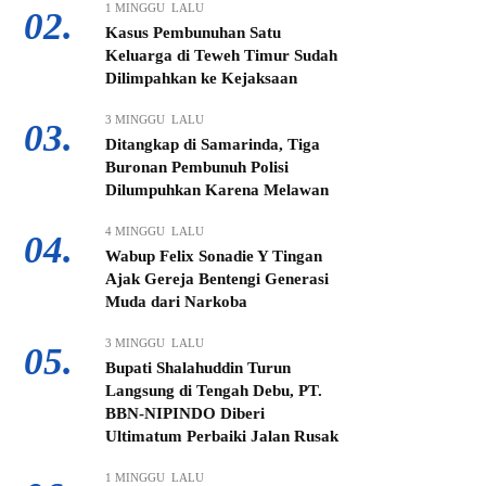
1 MINGGU LALU
02.
Kasus Pembunuhan Satu
Keluarga di Teweh Timur Sudah
Dilimpahkan ke Kejaksaan
3 MINGGU LALU
03.
Ditangkap di Samarinda, Tiga
Buronan Pembunuh Polisi
Dilumpuhkan Karena Melawan
4 MINGGU LALU
04.
Wabup Felix Sonadie Y Tingan
Ajak Gereja Bentengi Generasi
Muda dari Narkoba
3 MINGGU LALU
05.
Bupati Shalahuddin Turun
Langsung di Tengah Debu, PT.
BBN-NIPINDO Diberi
Ultimatum Perbaiki Jalan Rusak
1 MINGGU LALU