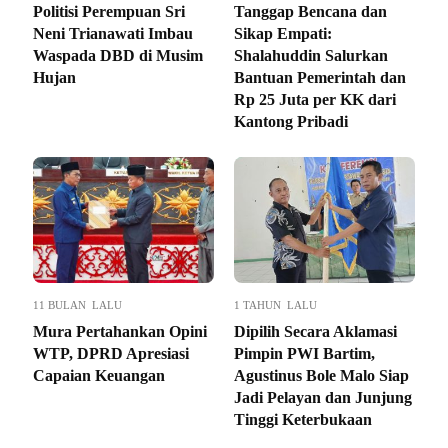
Politisi Perempuan Sri
Tanggap Bencana dan
Neni Trianawati Imbau
Sikap Empati:
Waspada DBD di Musim
Shalahuddin Salurkan
Hujan
Bantuan Pemerintah dan
Rp 25 Juta per KK dari
Kantong Pribadi
11 BULAN LALU
1 TAHUN LALU
Mura Pertahankan Opini
Dipilih Secara Aklamasi
WTP, DPRD Apresiasi
Pimpin PWI Bartim,
Capaian Keuangan
Agustinus Bole Malo Siap
Jadi Pelayan dan Junjung
Tinggi Keterbukaan