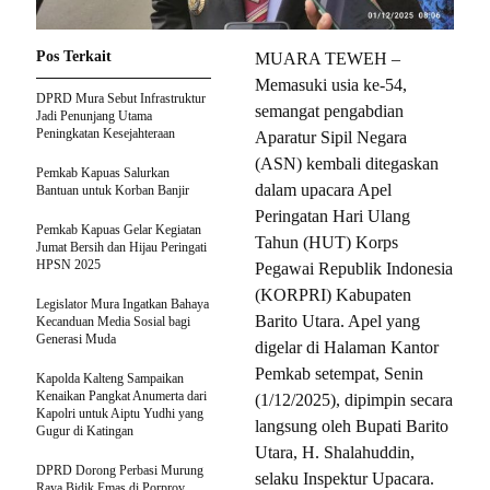
Pos Terkait
MUARA TEWEH –
Memasuki usia ke-54,
DPRD Mura Sebut Infrastruktur
semangat pengabdian
Jadi Penunjang Utama
Peningkatan Kesejahteraan
Aparatur Sipil Negara
(ASN) kembali ditegaskan
Pemkab Kapuas Salurkan
dalam upacara Apel
Bantuan untuk Korban Banjir
Peringatan Hari Ulang
Pemkab Kapuas Gelar Kegiatan
Tahun (HUT) Korps
Jumat Bersih dan Hijau Peringati
HPSN 2025
Pegawai Republik Indonesia
(KORPRI) Kabupaten
Legislator Mura Ingatkan Bahaya
Barito Utara. Apel yang
Kecanduan Media Sosial bagi
Generasi Muda
digelar di Halaman Kantor
Pemkab setempat, Senin
Kapolda Kalteng Sampaikan
Kenaikan Pangkat Anumerta dari
(1/12/2025), dipimpin secara
Kapolri untuk Aiptu Yudhi yang
langsung oleh Bupati Barito
Gugur di Katingan
Utara, H. Shalahuddin,
DPRD Dorong Perbasi Murung
selaku Inspektur Upacara.
Raya Bidik Emas di Porprov