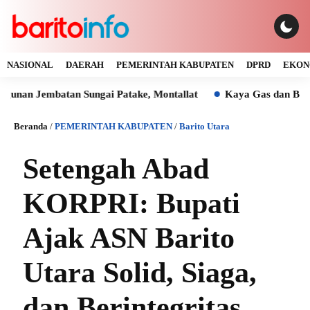
NASIONAL
DAERAH
PEMERINTAH KABUPATEN
DPRD
EKON
mbatan Sungai Patake, Montallat
Kaya Gas dan Batu Bara Ma
Beranda
/
PEMERINTAH KABUPATEN
/
Barito Utara
Setengah Abad
KORPRI: Bupati
Ajak ASN Barito
Utara Solid, Siaga,
dan Berintegritas