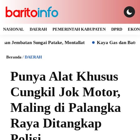
NASIONAL
DAERAH
PEMERINTAH KABUPATEN
DPRD
EKON
mbatan Sungai Patake, Montallat
Kaya Gas dan Batu Bara Ma
Beranda
/
DAERAH
Punya Alat Khusus
Cungkil Jok Motor,
Maling di Palangka
Raya Ditangkap
Polisi