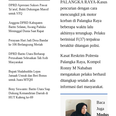
PALANGKA RAYA-Kasus
DPRD Apresiasi Sukses Pawai
pencurian dengan cara
Ta’aruf, Bukti Dukungan Massif
untuk STQ
mencungkil jok motor
korban di Palangka Raya
Anggota DPRD Kabupaten
beberapa waktu lalu
Barito Selatan, Awang Paduka
Meninggal Dunia Saat Rapat
akhirnya terungkap. Pelaku
berinisial F(37) terpaksa
Perayaan Hari Jadi Desa Bandar
ke 106 Berlangsung Meriah
berakhir ditangan polisi.
DPRD Barito Utara Berharap
Kasat Reskrim Polresta
Perusahaan Selesaikan Tali Asih
Palangka Raya, Kompol
Masyarakat
Ronny M Nababan
Bupati Shalahuddin Lepas
mengatakan pelaku berhasil
Jamaah Umrah dan Beri Bonus
untuk Juara MTQH
ditangkap setalah ada
informasi dari masyarakat.
Beny Siswanto: Barito Utara Siap
Dukung Kemandirian Daerah di
HUT Kalteng ke-69
Baca
Juga
Modus