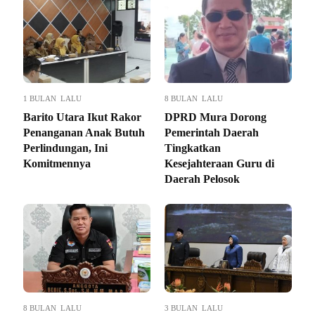
1 BULAN LALU
8 BULAN LALU
Barito Utara Ikut Rakor
DPRD Mura Dorong
Penanganan Anak Butuh
Pemerintah Daerah
Perlindungan, Ini
Tingkatkan
Komitmennya
Kesejahteraan Guru di
Daerah Pelosok
8 BULAN LALU
3 BULAN LALU